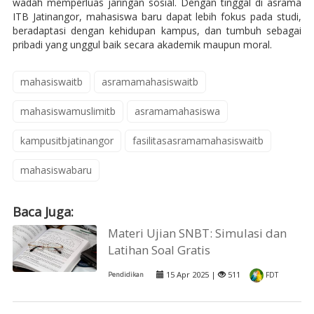
wadah memperluas jaringan sosial. Dengan tinggal di asrama
ITB Jatinangor, mahasiswa baru dapat lebih fokus pada studi,
beradaptasi dengan kehidupan kampus, dan tumbuh sebagai
pribadi yang unggul baik secara akademik maupun moral.
mahasiswaitb
asramamahasiswaitb
mahasiswamuslimitb
asramamahasiswa
kampusitbjatinangor
fasilitasasramamahasiswaitb
mahasiswabaru
Baca Juga:
Materi Ujian SNBT: Simulasi dan
Latihan Soal Gratis
15 Apr 2025 |
511
Pendidikan
FDT