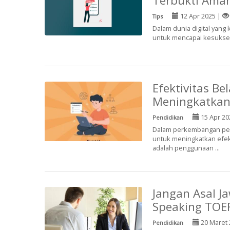
Terbukti Ama
12 Apr 2025 |
Tips
Dalam dunia digital yang 
untuk mencapai kesuksesa
Efektivitas B
Meningkatkan 
15 Apr 20
Pendidikan
Dalam perkembangan pen
untuk meningkatkan efekt
adalah penggunaan ...
Jangan Asal J
Speaking TOE
20 Maret 
Pendidikan