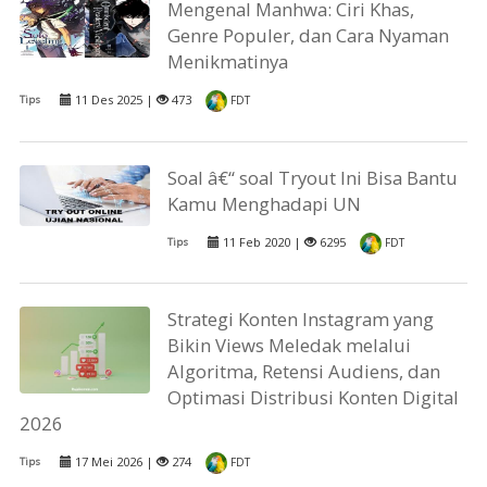
Mengenal Manhwa: Ciri Khas,
Genre Populer, dan Cara Nyaman
Menikmatinya
11 Des 2025 |
473
Tips
FDT
Soal â€“ soal Tryout Ini Bisa Bantu
Kamu Menghadapi UN
11 Feb 2020 |
6295
Tips
FDT
Strategi Konten Instagram yang
Bikin Views Meledak melalui
Algoritma, Retensi Audiens, dan
Optimasi Distribusi Konten Digital
2026
17 Mei 2026 |
274
Tips
FDT