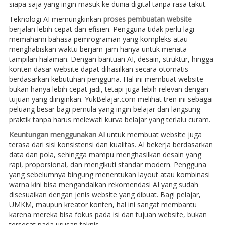
siapa saja yang ingin masuk ke dunia digital tanpa rasa takut.
Teknologi AI memungkinkan
proses pembuatan website
berjalan lebih cepat dan efisien. Pengguna tidak perlu lagi
memahami bahasa pemrograman yang kompleks atau
menghabiskan waktu berjam-jam hanya untuk menata
tampilan halaman. Dengan bantuan AI, desain, struktur, hingga
konten dasar website dapat dihasilkan secara otomatis
berdasarkan kebutuhan pengguna. Hal ini membuat website
bukan hanya lebih cepat jadi, tetapi juga lebih relevan dengan
tujuan yang diinginkan. YukBelajar.com melihat tren ini sebagai
peluang besar bagi pemula yang ingin belajar dan langsung
praktik tanpa harus melewati kurva belajar yang terlalu curam.
Keuntungan menggunakan AI
untuk membuat website juga
terasa dari sisi konsistensi dan kualitas. AI bekerja berdasarkan
data dan pola, sehingga mampu menghasilkan desain yang
rapi, proporsional, dan mengikuti standar modern. Pengguna
yang sebelumnya bingung menentukan layout atau kombinasi
warna kini bisa mengandalkan rekomendasi AI yang sudah
disesuaikan dengan jenis website yang dibuat. Bagi pelajar,
UMKM, maupun kreator konten, hal ini sangat membantu
karena mereka bisa fokus pada isi dan tujuan website, bukan
tersesat pada urusan teknis.