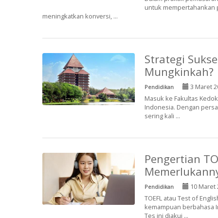
untuk mempertahankan pe
meningkatkan konversi, ...
Strategi Suks
Mungkinkah?
3 Maret 2
Pendidikan
Masuk ke Fakultas Kedokt
Indonesia. Dengan persai
sering kali ...
Pengertian TO
Memerlukann
10 Maret 
Pendidikan
TOEFL atau Test of Engli
kemampuan berbahasa Ing
Tes ini diakui ...