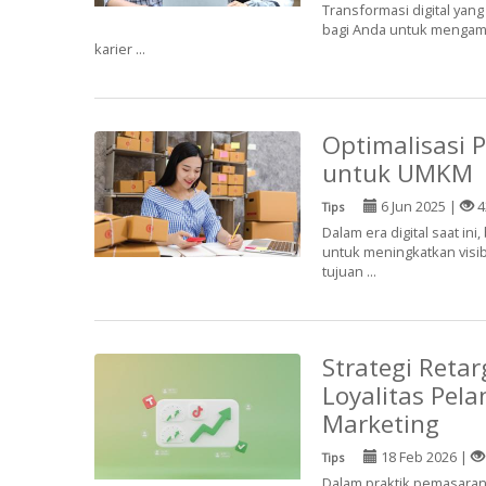
Transformasi digital yang
bagi Anda untuk mengam
karier ...
Optimalisasi 
untuk UMKM
6 Jun 2025 |
4
Tips
Dalam era digital saat i
untuk meningkatkan visib
tujuan ...
Strategi Reta
Loyalitas Pela
Marketing
18 Feb 2026 |
Tips
Dalam praktik pemasaran 