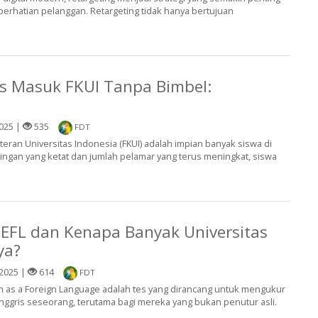
rhatian pelanggan. Retargeting tidak hanya bertujuan
es Masuk FKUI Tanpa Bimbel:
025 |
535
FDT
eran Universitas Indonesia (FKUI) adalah impian banyak siswa di
ngan yang ketat dan jumlah pelamar yang terus meningkat, siswa
EFL dan Kenapa Banyak Universitas
ya?
2025 |
614
FDT
sh as a Foreign Language adalah tes yang dirancang untuk mengukur
gris seseorang, terutama bagi mereka yang bukan penutur asli.