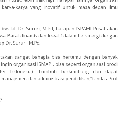
an Pusat, lebih baik lagi. Harapan lainnya, organisasi
 karya-karya yang inovatif untuk masa depan ilmu
 diwakili Dr. Sururi, M.Pd, harapan ISPAMI Pusat akan
Jawa Barat dinamis dan kreatif dalam bersinergi dengan
 Dr. Sururi, M.Pd.
yatakan sangat bahagia bisa bertemu dengan banyak
ngin organisasi ISMAPI, bisa seperti organisasi prodi
okter Indonesia). Tumbuh berkembang dan dapat
anajemen dan administrasi pendidikan,”tandas Prof
7