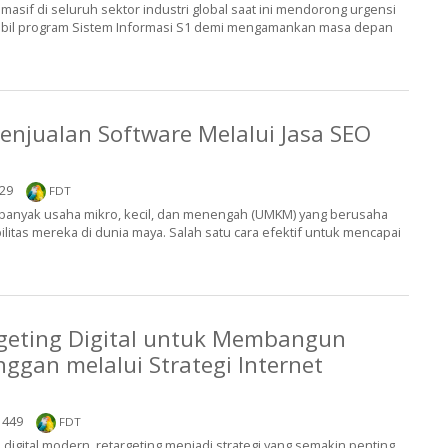
 masif di seluruh sektor industri global saat ini mendorong urgensi
bil program Sistem Informasi S1 demi mengamankan masa depan
Penjualan Software Melalui Jasa SEO
29
FDT
ni, banyak usaha mikro, kecil, dan menengah (UMKM) yang berusaha
ilitas mereka di dunia maya. Salah satu cara efektif untuk mencapai
rgeting Digital untuk Membangun
nggan melalui Strategi Internet
449
FDT
digital modern, retargeting menjadi strategi yang semakin penting