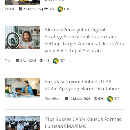
26 Apr 2025 |
965
Politik
FDT
Akurasi Penargetan Digital:
Strategi Profesional dalam Cara
Setting Target Audiens TikTok Ads
yang Pasti Tepat Sasaran
2 Apr 2026 |
448
Tips
FDT
Simulasi Tryout Online UTBK
2026: Apa yang Harus Diketahui?
10 Maret 2025 |
695
Pendidikan
FDT
Tips Sukses CASN Khusus Formasi
Lulusan SMA/SMK