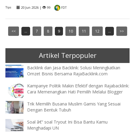
20 Jun 2026 |
99
Tips
FDT
<<
...
7
8
9
10
11
12
...
>>
Artikel Terpopuler
Backlink dan Jasa Backlink: Solusi Meningkatkan
Omzet Bisnis Bersama RajaBacklink.com
Kampanye Politik Makin Efektif dengan Rajabacklink:
Cara Memenangkan Hati Pemilih Melalui Blogger
Trik Memilih Busana Muslim Gamis Yang Sesuai
Dengan Bentuk Tubuh
Soal â€“ soal Tryout Ini Bisa Bantu Kamu
Menghadapi UN