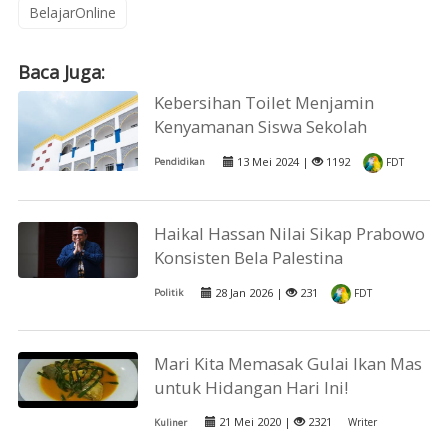
BelajarOnline
Baca Juga:
Kebersihan Toilet Menjamin
Kenyamanan Siswa Sekolah
13 Mei 2024 |
1192
Pendidikan
FDT
Haikal Hassan Nilai Sikap Prabowo
Konsisten Bela Palestina
28 Jan 2026 |
231
Politik
FDT
Mari Kita Memasak Gulai Ikan Mas
untuk Hidangan Hari Ini!
21 Mei 2020 |
2321
Writer
Kuliner