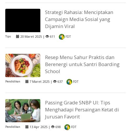
Strategi Rahasia: Menciptakan
Campaign Media Sosial yang
Dijamin Viral
20 Maret 2025 |
611
Tips
FDT
Resep Menu Sahur Praktis dan
Berenergi untuk Santri Boarding
School
7 Maret 2025 |
637
Pendidikan
FDT
Passing Grade SNBP UI: Tips
Menghadapi Persaingan Ketat di
Jurusan Favorit
13 Apr 2025 |
698
Pendidikan
FDT