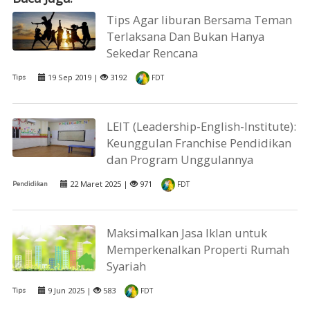
Tips Agar liburan Bersama Teman
Terlaksana Dan Bukan Hanya
Sekedar Rencana
19 Sep 2019 |
3192
Tips
FDT
LEIT (Leadership-English-Institute):
Keunggulan Franchise Pendidikan
dan Program Unggulannya
22 Maret 2025 |
971
Pendidikan
FDT
Maksimalkan Jasa Iklan untuk
Memperkenalkan Properti Rumah
Syariah
9 Jun 2025 |
583
Tips
FDT