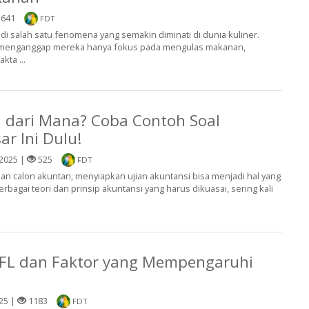
641
FDT
di salah satu fenomena yang semakin diminati di dunia kuliner.
menganggap mereka hanya fokus pada mengulas makanan,
kta ...
 dari Mana? Coba Contoh Soal
ar Ini Dulu!
2025 |
525
FDT
n calon akuntan, menyiapkan ujian akuntansi bisa menjadi hal yang
bagai teori dan prinsip akuntansi yang harus dikuasai, sering kali
EFL dan Faktor yang Mempengaruhi
25 |
1183
FDT