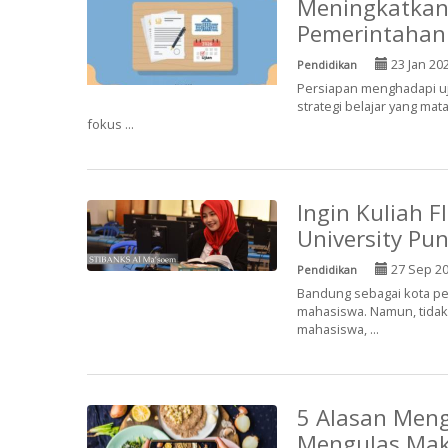
Meningkatkan 
Pemerintahan
23 Jan 20
Pendidikan
Persiapan menghadapi uj
strategi belajar yang mat
fokus ...
Ingin Kuliah 
University Pu
27 Sep 2
Pendidikan
Bandung sebagai kota pen
mahasiswa. Namun, tidak
mahasiswa, ...
5 Alasan Meng
Mengulas Ma