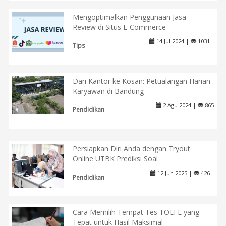
Mengoptimalkan Penggunaan Jasa
Review di Situs E-Commerce
14 Jul 2024 |
1031
Tips
Dari Kantor ke Kosan: Petualangan Harian
Karyawan di Bandung
2 Agu 2024 |
865
Pendidikan
Persiapkan Diri Anda dengan Tryout
Online UTBK Prediksi Soal
12 Jun 2025 |
426
Pendidikan
Cara Memilih Tempat Tes TOEFL yang
Tepat untuk Hasil Maksimal