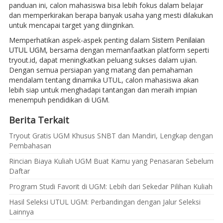
panduan ini, calon mahasiswa bisa lebih fokus dalam belajar
dan memperkirakan berapa banyak usaha yang mesti dilakukan
untuk mencapai target yang diinginkan.
Memperhatikan aspek-aspek penting dalam
Sistem Penilaian
UTUL UGM
, bersama dengan memanfaatkan platform seperti
tryout.id, dapat meningkatkan peluang sukses dalam ujian.
Dengan semua persiapan yang matang dan pemahaman
mendalam tentang dinamika UTUL, calon mahasiswa akan
lebih siap untuk menghadapi tantangan dan meraih impian
menempuh pendidikan di UGM.
Berita Terkait
Tryout Gratis UGM Khusus SNBT dan Mandiri, Lengkap dengan
Pembahasan
Rincian Biaya Kuliah UGM Buat Kamu yang Penasaran Sebelum
Daftar
Program Studi Favorit di UGM: Lebih dari Sekedar Pilihan Kuliah
Hasil Seleksi UTUL UGM: Perbandingan dengan Jalur Seleksi
Lainnya