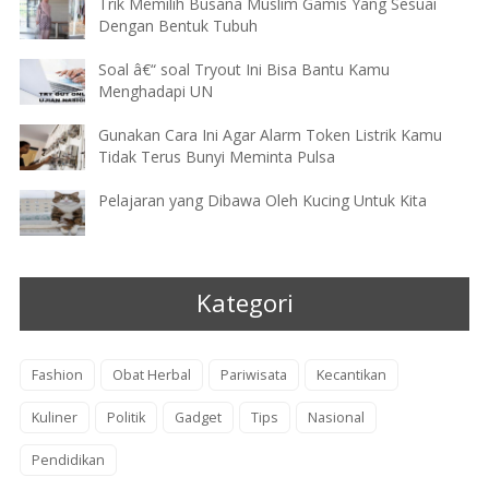
Trik Memilih Busana Muslim Gamis Yang Sesuai
Dengan Bentuk Tubuh
Soal â€“ soal Tryout Ini Bisa Bantu Kamu
Menghadapi UN
Gunakan Cara Ini Agar Alarm Token Listrik Kamu
Tidak Terus Bunyi Meminta Pulsa
Pelajaran yang Dibawa Oleh Kucing Untuk Kita
Kategori
Fashion
Obat Herbal
Pariwisata
Kecantikan
Kuliner
Politik
Gadget
Tips
Nasional
Pendidikan