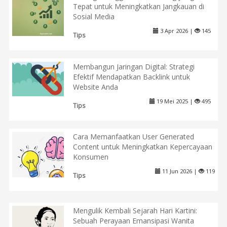
Tepat untuk Meningkatkan Jangkauan di
Sosial Media
3 Apr 2026 |
145
Tips
Membangun Jaringan Digital: Strategi
Efektif Mendapatkan Backlink untuk
Website Anda
19 Mei 2025 |
495
Tips
Cara Memanfaatkan User Generated
Content untuk Meningkatkan Kepercayaan
Konsumen
11 Jun 2026 |
119
Tips
Mengulik Kembali Sejarah Hari Kartini:
Sebuah Perayaan Emansipasi Wanita