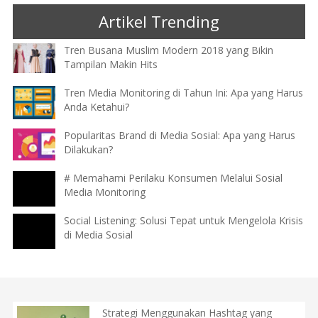
Artikel Trending
Tren Busana Muslim Modern 2018 yang Bikin
Tampilan Makin Hits
Tren Media Monitoring di Tahun Ini: Apa yang Harus
Anda Ketahui?
Popularitas Brand di Media Sosial: Apa yang Harus
Dilakukan?
# Memahami Perilaku Konsumen Melalui Sosial
Media Monitoring
Social Listening: Solusi Tepat untuk Mengelola Krisis
di Media Sosial
Strategi Menggunakan Hashtag yang