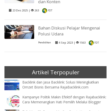
dan Konten
23 Des 2025 |
263
FDT
Bahan Diskusi Pelajar Mengenai
Polusi Udara
4 Sep 2023 |
1563
Pendidikan
FDT
Artikel Terpopuler
Backlink dan Jasa Backlink: Solusi Meningkatkan
Omzet Bisnis Bersama RajaBacklink.com
Kampanye Politik Makin Efektif dengan Rajabacklink:
Cara Memenangkan Hati Pemilih Melalui Blogger