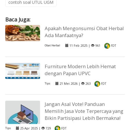
contoh soal UTUL UGM
Baca Juga:
Apakah Mengonsumsi Obat Herbal
Ada Manfaatnya?
11 Feb 2025 |
961
Obat Herbal
FDT
Furniture Modern Lebih Hemat
dengan Papan UPVC
21 Mei 2026 |
263
Tips
FDT
Jangan Asal Vote! Panduan
Memilih Jasa Vote Terpercaya yang
Bikin Partisipasi Lebih Bermakna!
25 Apr 2025 |
729
Tips
FDT