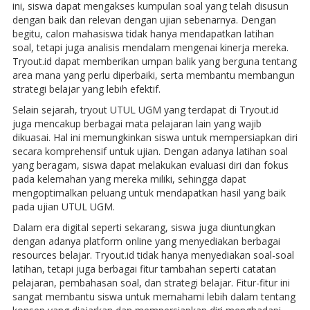
ini, siswa dapat mengakses kumpulan soal yang telah disusun
dengan baik dan relevan dengan ujian sebenarnya. Dengan
begitu, calon mahasiswa tidak hanya mendapatkan latihan
soal, tetapi juga analisis mendalam mengenai kinerja mereka.
Tryout.id dapat memberikan umpan balik yang berguna tentang
area mana yang perlu diperbaiki, serta membantu membangun
strategi belajar yang lebih efektif.
Selain sejarah, tryout UTUL UGM yang terdapat di Tryout.id
juga mencakup berbagai mata pelajaran lain yang wajib
dikuasai. Hal ini memungkinkan siswa untuk mempersiapkan diri
secara komprehensif untuk ujian. Dengan adanya latihan soal
yang beragam, siswa dapat melakukan evaluasi diri dan fokus
pada kelemahan yang mereka miliki, sehingga dapat
mengoptimalkan peluang untuk mendapatkan hasil yang baik
pada ujian UTUL UGM.
Dalam era digital seperti sekarang, siswa juga diuntungkan
dengan adanya platform online yang menyediakan berbagai
resources belajar. Tryout.id tidak hanya menyediakan soal-soal
latihan, tetapi juga berbagai fitur tambahan seperti catatan
pelajaran, pembahasan soal, dan strategi belajar. Fitur-fitur ini
sangat membantu siswa untuk memahami lebih dalam tentang