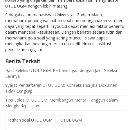
konsep yang diajarkan dan mempersiapkan diri menghadapi
UTUL UGM dengan lebih matang.
Sebagai calon mahasiswa Universitas Gadjah Mada,
memahami pentingnya latihan soal dan menggunakan sumber
daya yang tepat seperti Tryout.id dapat menjadi faktor penentu
dalam mencapai kesuksesan. Dengan berlatih secara rutin dan
memahami pola soal yang sering muncul, siswa dapat
meningkatkan peluang mereka untuk diterima di institusi
pendidikan tinggi ini.
Berita Terkait
Hasil Seleksi UTUL UGM: Perbandingan dengan Jalur Seleksi
Lainnya
Syarat Pendaftaran UTUL UGM: Konsekuensi Jika Dokumen
Tidak Lengkap
Tips Lolos UTUL UGM: Membangun Mental Tangguh dalam
Menghadapi Ujian
latihan soal UTUL UGM
UTUL UGM