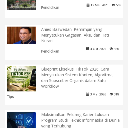
12 Mei 2025 |
509
Pendidikan
Anies Baswedan: Pemimpin yang
Menyatukan Gagasan, Aksi, dan Hati
Nurani
4 Okt 2025 |
360
Pendidikan
Blueprint Eksekusi TikTok 2026: Cara
Menyatukan Sistem Konten, Algoritma,
dan Subscriber Organik dalam Satu
Workflow
3 Mei 2026 |
318
Tips
Maksimalkan Peluang Karier Lulusan
Program Studi Teknik Informatika di Dunia
yang Terhubung