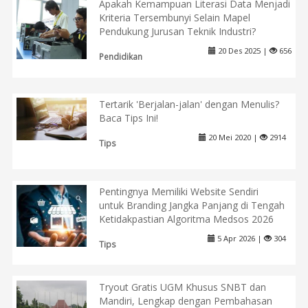
Apakah Kemampuan Literasi Data Menjadi
Kriteria Tersembunyi Selain Mapel
Pendukung Jurusan Teknik Industri?
20 Des 2025 |
656
Pendidikan
Tertarik 'Berjalan-jalan' dengan Menulis?
Baca Tips Ini!
20 Mei 2020 |
2914
Tips
Pentingnya Memiliki Website Sendiri
untuk Branding Jangka Panjang di Tengah
Ketidakpastian Algoritma Medsos 2026
5 Apr 2026 |
304
Tips
Tryout Gratis UGM Khusus SNBT dan
Mandiri, Lengkap dengan Pembahasan