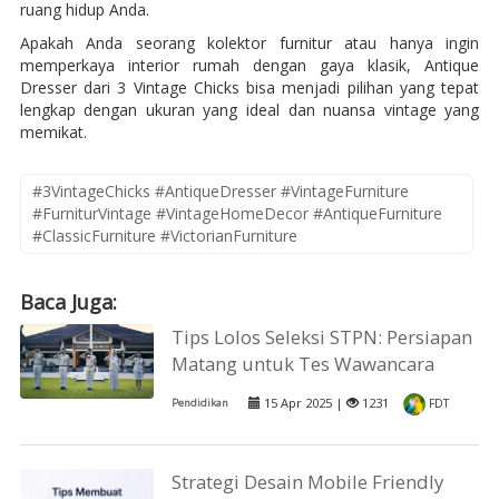
ruang hidup Anda.
Apakah Anda seorang kolektor furnitur atau hanya ingin
memperkaya interior rumah dengan gaya klasik, Antique
Dresser dari 3 Vintage Chicks bisa menjadi pilihan yang tepat
lengkap dengan ukuran yang ideal dan nuansa vintage yang
memikat.
#3VintageChicks #AntiqueDresser #VintageFurniture
#FurniturVintage #VintageHomeDecor #AntiqueFurniture
#ClassicFurniture #VictorianFurniture
Baca Juga:
Tips Lolos Seleksi STPN: Persiapan
Matang untuk Tes Wawancara
15 Apr 2025 |
1231
Pendidikan
FDT
Strategi Desain Mobile Friendly