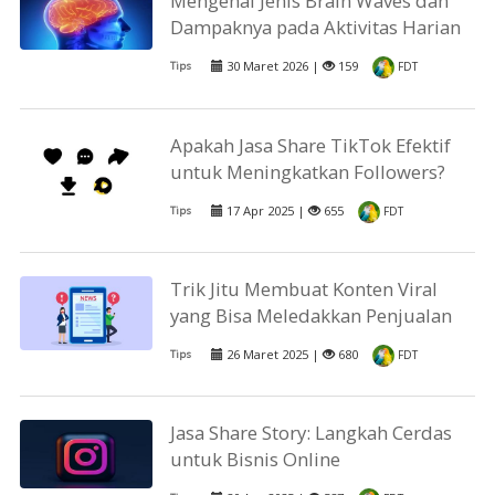
Mengenal Jenis Brain Waves dan
Dampaknya pada Aktivitas Harian
30 Maret 2026 |
159
Tips
FDT
Apakah Jasa Share TikTok Efektif
untuk Meningkatkan Followers?
17 Apr 2025 |
655
Tips
FDT
Trik Jitu Membuat Konten Viral
yang Bisa Meledakkan Penjualan
26 Maret 2025 |
680
Tips
FDT
Jasa Share Story: Langkah Cerdas
untuk Bisnis Online