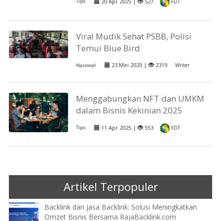
20 Apr 2025 |
527
Tips
FDT
Viral Mudik Sehat PSBB, Polisi
Temui Blue Bird
23 Mei 2020 |
2319
Writer
Nasional
Menggabungkan NFT dan UMKM
dalam Bisnis Kekinian 2025
11 Apr 2025 |
553
Tips
FDT
Artikel Terpopuler
Backlink dan Jasa Backlink: Solusi Meningkatkan
Omzet Bisnis Bersama RajaBacklink.com