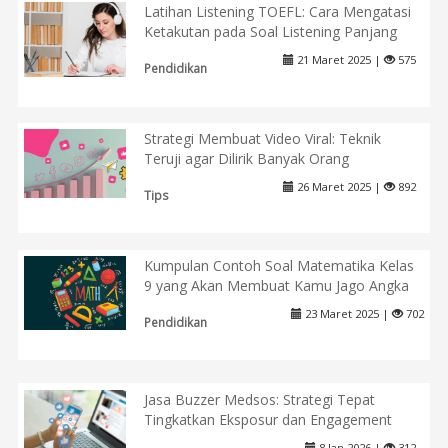
Latihan Listening TOEFL: Cara Mengatasi
Ketakutan pada Soal Listening Panjang
21 Maret 2025 |
575
Pendidikan
Strategi Membuat Video Viral: Teknik
Teruji agar Dilirik Banyak Orang
26 Maret 2025 |
892
Tips
Kumpulan Contoh Soal Matematika Kelas
9 yang Akan Membuat Kamu Jago Angka
23 Maret 2025 |
702
Pendidikan
Jasa Buzzer Medsos: Strategi Tepat
Tingkatkan Eksposur dan Engagement
8 Jan 2026 |
312