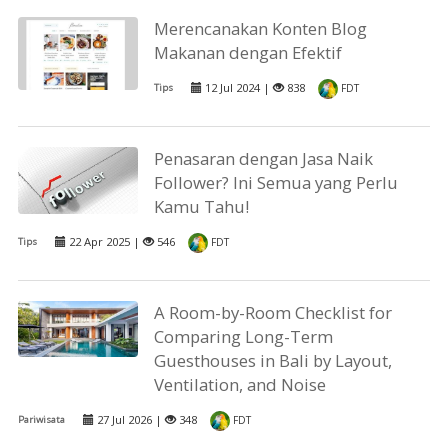
Merencanakan Konten Blog
Makanan dengan Efektif
12 Jul 2024 |
838
Tips
FDT
Penasaran dengan Jasa Naik
Follower? Ini Semua yang Perlu
Kamu Tahu!
22 Apr 2025 |
546
Tips
FDT
A Room-by-Room Checklist for
Comparing Long-Term
Guesthouses in Bali by Layout,
Ventilation, and Noise
27 Jul 2026 |
348
Pariwisata
FDT