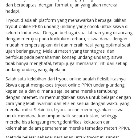
dan beradaptasi dengan format ujian yang akan mereka
hadapi.
Tryout.id adalah platform yang menawarkan berbagai pilihan
tryout online PPKn undang-undang yang cocok untuk siswa di
seluruh Indonesia. Dengan berbagai soal latihan yang dirancang
dengan merujuk pada kurikulum terbaru, siswa dapat dengan
mudah mempersiapkan diri dan meraih hasil yang optimal saat
ujian berlangsung. Melalui materi yang terintegrasi dan
berfokus pada pemahaman konsep undang-undang, siswa
tidak hanya menghafal, tetapi juga memahami inti dari setiap
undang-undang yang dipelajari.
Salah satu kelebihan dari tryout online adalah fleksibilitasnya.
Siswa dapat mengakses tryout online PPKn undang-undang
kapan saja dan di mana saja, selama mereka terhubung
dengan internet. Ini memungkinkan siswa untuk belajar dengan
cara yang lebih nyaman dan efisien sesuai dengan waktu yang
mereka miliki. Selain itu, tryout online memungkinkan siswa
untuk mendapatkan umpan balik secara instan, sehingga
mereka bisa langsung mengidentifikasi kekuatan dan
kelemahan dalam pemahaman mereka terhadap materi PPKn.
Metode belajar sebagai persiapan untuk tryout ini sangat