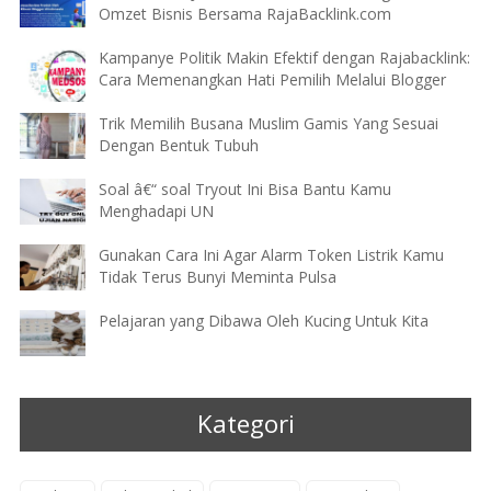
Omzet Bisnis Bersama RajaBacklink.com
Kampanye Politik Makin Efektif dengan Rajabacklink:
Cara Memenangkan Hati Pemilih Melalui Blogger
Trik Memilih Busana Muslim Gamis Yang Sesuai
Dengan Bentuk Tubuh
Soal â€“ soal Tryout Ini Bisa Bantu Kamu
Menghadapi UN
Gunakan Cara Ini Agar Alarm Token Listrik Kamu
Tidak Terus Bunyi Meminta Pulsa
Pelajaran yang Dibawa Oleh Kucing Untuk Kita
Kategori