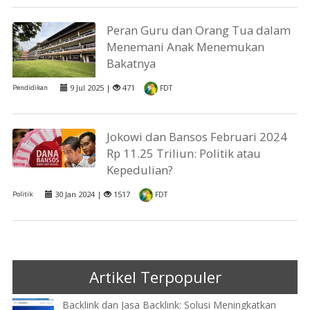
Peran Guru dan Orang Tua dalam
Menemani Anak Menemukan
Bakatnya
9 Jul 2025 |
471
Pendidikan
FDT
Jokowi dan Bansos Februari 2024
Rp 11.25 Triliun: Politik atau
Kepedulian?
30 Jan 2024 |
1517
Politik
FDT
Artikel Terpopuler
Backlink dan Jasa Backlink: Solusi Meningkatkan