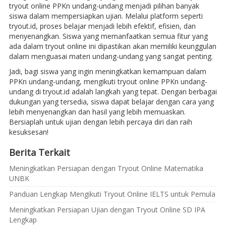
tryout online PPKn undang-undang menjadi pilihan banyak
siswa dalam mempersiapkan ujian. Melalui platform seperti
tryout.id, proses belajar menjadi lebih efektif, efisien, dan
menyenangkan. Siswa yang memanfaatkan semua fitur yang
ada dalam tryout online ini dipastikan akan memiliki keunggulan
dalam menguasai materi undang-undang yang sangat penting.
Jadi, bagi siswa yang ingin meningkatkan kemampuan dalam
PPKn undang-undang, mengikuti tryout online PPKn undang-
undang di tryout.id adalah langkah yang tepat. Dengan berbagai
dukungan yang tersedia, siswa dapat belajar dengan cara yang
lebih menyenangkan dan hasil yang lebih memuaskan.
Bersiaplah untuk ujian dengan lebih percaya diri dan raih
kesuksesan!
Berita Terkait
Meningkatkan Persiapan dengan Tryout Online Matematika
UNBK
Panduan Lengkap Mengikuti Tryout Online IELTS untuk Pemula
Meningkatkan Persiapan Ujian dengan Tryout Online SD IPA
Lengkap