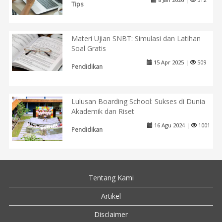
Tips
Materi Ujian SNBT: Simulasi dan Latihan
Soal Gratis
15 Apr 2025 |
509
Pendidikan
Lulusan Boarding School: Sukses di Dunia
Akademik dan Riset
16 Agu 2024 |
1001
Pendidikan
Tentang Kami
Artikel
Disclaimer