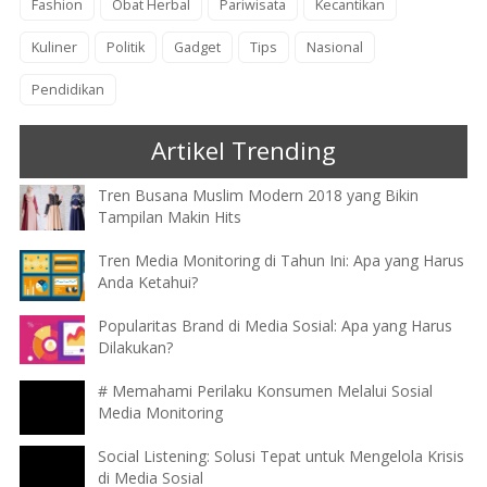
Fashion
Obat Herbal
Pariwisata
Kecantikan
Kuliner
Politik
Gadget
Tips
Nasional
Pendidikan
Artikel Trending
Tren Busana Muslim Modern 2018 yang Bikin
Tampilan Makin Hits
Tren Media Monitoring di Tahun Ini: Apa yang Harus
Anda Ketahui?
Popularitas Brand di Media Sosial: Apa yang Harus
Dilakukan?
# Memahami Perilaku Konsumen Melalui Sosial
Media Monitoring
Social Listening: Solusi Tepat untuk Mengelola Krisis
di Media Sosial