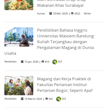
Makanan Khas Surabaya!
18 Mei 2020 |
2422
Writer
Kuliner
Pendidikan Bahasa Inggris
Universitas Masoem Bandung:
Kuliah Terjangkau dengan
Pengalaman Magang di Dunia
Usaha
15 Jan 2026 |
814
Pendidikan
FDT
Magang dan Kerja Praktek di
Fakultas Pertanian Institut
Pertanian Bogor, Seperti Apa?
14 Maret 2025 |
641
Pendidikan
FDT