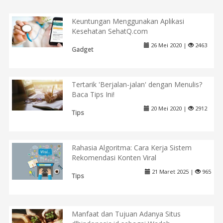
Keuntungan Menggunakan Aplikasi
Kesehatan SehatQ.com
26 Mei 2020 |
2463
Gadget
Tertarik 'Berjalan-jalan' dengan Menulis?
Baca Tips Ini!
20 Mei 2020 |
2912
Tips
Rahasia Algoritma: Cara Kerja Sistem
Rekomendasi Konten Viral
21 Maret 2025 |
965
Tips
Manfaat dan Tujuan Adanya Situs