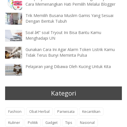
Cara Memenangkan Hati Pemilih Melalui Blogger
Trik Memilih Busana Muslim Gamis Yang Sesuai
Dengan Bentuk Tubuh
Soal â€“ soal Tryout Ini Bisa Bantu Kamu
Menghadapi UN
Gunakan Cara Ini Agar Alarm Token Listrik Kamu
Tidak Terus Bunyi Meminta Pulsa
Pelajaran yang Dibawa Oleh Kucing Untuk Kita
Kategori
Fashion
Obat Herbal
Pariwisata
Kecantikan
Kuliner
Politik
Gadget
Tips
Nasional