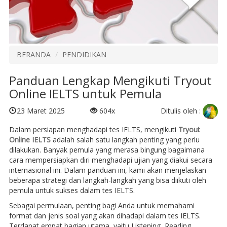
BERANDA
PENDIDIKAN
Panduan Lengkap Mengikuti Tryout
Online IELTS untuk Pemula
Ditulis oleh :
23 Maret 2025
604x
Dalam persiapan menghadapi tes IELTS, mengikuti
Tryout
Online IELTS
adalah salah satu langkah penting yang perlu
dilakukan. Banyak pemula yang merasa bingung bagaimana
cara mempersiapkan diri menghadapi ujian yang diakui secara
internasional ini. Dalam panduan ini, kami akan menjelaskan
beberapa strategi dan langkah-langkah yang bisa diikuti oleh
pemula untuk sukses dalam tes IELTS.
Sebagai permulaan, penting bagi Anda untuk memahami
format dan jenis soal yang akan dihadapi dalam tes IELTS.
Terdapat empat bagian utama, yaitu Listening, Reading,