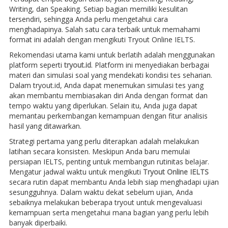
Writing, dan Speaking. Setiap bagian memiliki kesulitan
tersendiri, sehingga Anda perlu mengetahui cara
menghadapinya. Salah satu cara terbaik untuk memahami
format ini adalah dengan mengikuti Tryout Online IELTS.
Rekomendasi utama kami untuk berlatih adalah menggunakan
platform seperti
tryout.id
. Platform ini menyediakan berbagai
materi dan simulasi soal yang mendekati kondisi tes seharian.
Dalam tryout.id, Anda dapat menemukan simulasi tes yang
akan membantu membiasakan diri Anda dengan format dan
tempo waktu yang diperlukan. Selain itu, Anda juga dapat
memantau perkembangan kemampuan dengan fitur analisis
hasil yang ditawarkan.
Strategi pertama yang perlu diterapkan adalah melakukan
latihan secara konsisten. Meskipun Anda baru memulai
persiapan IELTS, penting untuk membangun rutinitas belajar.
Mengatur jadwal waktu untuk mengikuti
Tryout Online IELTS
secara rutin dapat membantu Anda lebih siap menghadapi ujian
sesungguhnya. Dalam waktu dekat sebelum ujian, Anda
sebaiknya melakukan beberapa tryout untuk mengevaluasi
kemampuan serta mengetahui mana bagian yang perlu lebih
banyak diperbaiki.