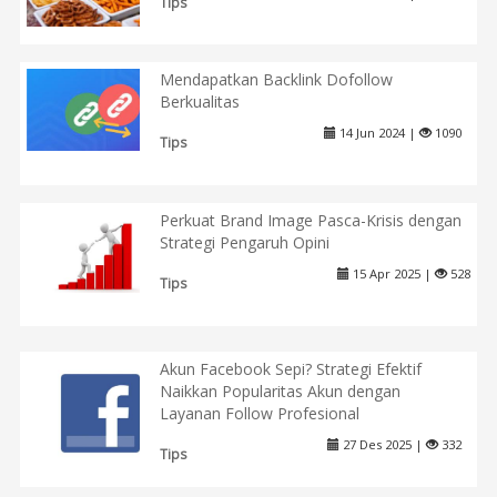
Tips
Mendapatkan Backlink Dofollow
Berkualitas
14 Jun 2024 |
1090
Tips
Perkuat Brand Image Pasca-Krisis dengan
Strategi Pengaruh Opini
15 Apr 2025 |
528
Tips
Akun Facebook Sepi? Strategi Efektif
Naikkan Popularitas Akun dengan
Layanan Follow Profesional
27 Des 2025 |
332
Tips