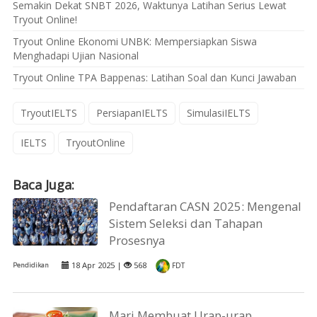
Semakin Dekat SNBT 2026, Waktunya Latihan Serius Lewat
Tryout Online!
Tryout Online Ekonomi UNBK: Mempersiapkan Siswa
Menghadapi Ujian Nasional
Tryout Online TPA Bappenas: Latihan Soal dan Kunci Jawaban
TryoutIELTS
PersiapanIELTS
SimulasiIELTS
IELTS
TryoutOnline
Baca Juga:
Pendaftaran CASN 2025: Mengenal
Sistem Seleksi dan Tahapan
Prosesnya
18 Apr 2025 |
568
Pendidikan
FDT
Mari Membuat Urap-urap