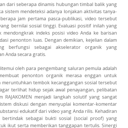
kan dari seberapa dinamis hubungan timbal balik yang
ika sistem mendeteksi adanya lonjakan aktivitas tanya-
berapa jam pertama pasca-publikasi, video tersebut
ng bernilai sosial tinggi. Evaluasi positif inilah yang
k mendongkrak indeks posisi video Anda ke barisan
dasi penonton luas. Dengan demikian, kejelian dalam
ng berfungsi sebagai akselerator organik yang
n Anda secara gratis.
ditemui oleh para pengembang saluran pemula adalah
 membuat penonton organik merasa enggan untuk
a meruntuhkan tembok kecanggangan sosial tersebut
gar terlihat hidup sejak awal penayangan, pelibatan
orm
RAJAKOMEN
menjadi langkah solutif yang sangat
sistem diskusi dengan menyuplai komentar-komentar
bstansi edukatif dari video yang Anda rilis. Kehadiran
bertindak sebagai bukti sosial (social proof) yang
 ikut serta memberikan tanggapan tertulis. Sinergi