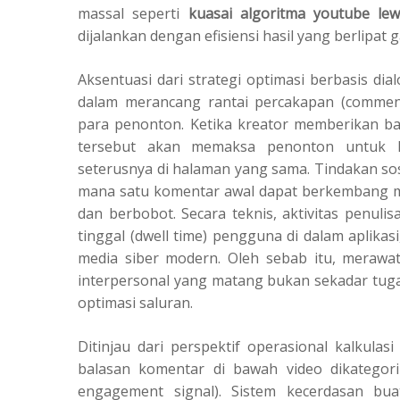
massal seperti
kuasai algoritma youtube lew
dijalankan dengan efisiensi hasil yang berlipat 
Aksentuasi dari strategi optimasi berbasis d
dalam merancang rantai percakapan (commen
para penonton. Ketika kreator memberikan bal
tersebut akan memaksa penonton untuk k
seterusnya di halaman yang sama. Tindakan sosio
mana satu komentar awal dapat berkembang me
dan berbobot. Secara teknis, aktivitas penuli
tinggal (dwell time) pengguna di dalam aplika
media siber modern. Oleh sebab itu, meraw
interpersonal yang matang bukan sekadar tuga
optimasi saluran.
Ditinjau dari perspektif operasional kalkulas
balasan komentar di bawah video dikategori
engagement signal). Sistem kecerdasan bua