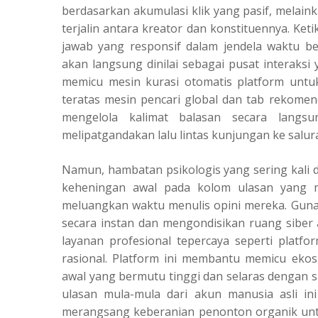
berdasarkan akumulasi klik yang pasif, melain
terjalin antara kreator dan konstituennya. Ket
jawab yang responsif dalam jendela waktu be
akan langsung dinilai sebagai pusat interaksi ya
memicu mesin kurasi otomatis platform untu
teratas mesin pencari global dan tab rekomen
mengelola kalimat balasan secara langsu
melipatgandakan lalu lintas kunjungan ke salura
Namun, hambatan psikologis yang sering kali 
keheningan awal pada kolom ulasan yang
meluangkan waktu menulis opini mereka. Gun
secara instan dan mengondisikan ruang siber a
layanan profesional tepercaya seperti platf
rasional. Platform ini membantu memicu eko
awal yang bermutu tinggi dan selaras dengan su
ulasan mula-mula dari akun manusia asli ini 
merangsang keberanian penonton organik untuk