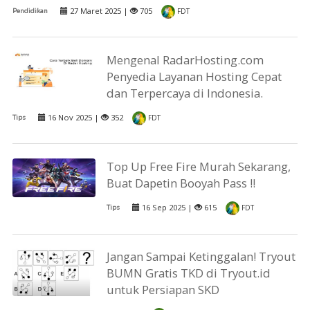
27 Maret 2025 |
705
Pendidikan
FDT
Mengenal RadarHosting.com
Penyedia Layanan Hosting Cepat
dan Terpercaya di Indonesia.
16 Nov 2025 |
352
Tips
FDT
Top Up Free Fire Murah Sekarang,
Buat Dapetin Booyah Pass !!
16 Sep 2025 |
615
Tips
FDT
Jangan Sampai Ketinggalan! Tryout
BUMN Gratis TKD di Tryout.id
untuk Persiapan SKD