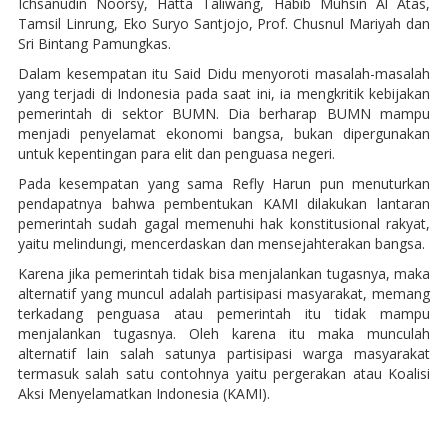
Ichsanudin Noorsy, Hatta Taliwang, Habib Muhsin Al Atas,
Tamsil Linrung, Eko Suryo Santjojo, Prof. Chusnul Mariyah dan
Sri Bintang Pamungkas.
Dalam kesempatan itu Said Didu menyoroti masalah-masalah
yang terjadi di Indonesia pada saat ini, ia mengkritik kebijakan
pemerintah di sektor BUMN. Dia berharap BUMN mampu
menjadi penyelamat ekonomi bangsa, bukan dipergunakan
untuk kepentingan para elit dan penguasa negeri.
Pada kesempatan yang sama Refly Harun pun menuturkan
pendapatnya bahwa pembentukan KAMI dilakukan lantaran
pemerintah sudah gagal memenuhi hak konstitusional rakyat,
yaitu melindungi, mencerdaskan dan mensejahterakan bangsa.
Karena jika pemerintah tidak bisa menjalankan tugasnya, maka
alternatif yang muncul adalah partisipasi masyarakat, memang
terkadang penguasa atau pemerintah itu tidak mampu
menjalankan tugasnya. Oleh karena itu maka munculah
alternatif lain salah satunya partisipasi warga masyarakat
termasuk salah satu contohnya yaitu pergerakan atau Koalisi
Aksi Menyelamatkan Indonesia (KAMI).