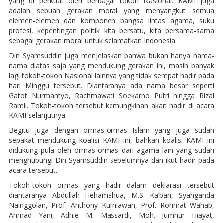
yang di perkuat oleh berbagai tokoh Nasional. KAMI juga
adalah sebuah gerakan moral yang menyangkut semua
elemen-elemen dan komponen bangsa lintas agama, suku
profesi, kepentingan politik kita bersatu, kita bersama-sama
sebagai gerakan moral untuk selamatkan Indonesia.
Din Syamsuddin juga menjelaskan bahwa bukan hanya nama-
nama diatas saja yang mendukung gerakan ini, masih banyak
lagi tokoh-tokoh Nasional lainnya yang tidak sempat hadir pada
hari Minggu tersebut. Diantaranya ada nama besar seperti
Gatot Nurmantyo, Rachmawati Soekarno Putri hingga Rizal
Ramli. Tokoh-tokoh tersebut kemungkinan akan hadir di acara
KAMI selanjutnya.
Begitu juga dengan ormas-ormas Islam yang juga sudah
sepakat mendukung koalisi KAMI ini, bahkan koalisi KAMI ini
didukung pula oleh ormas-ormas dari agama lain yang sudah
menghubungi Din Syamsuddin sebelumnya dan ikut hadir pada
acara tersebut.
Tokoh-tokoh ormas yang hadir dalam deklarasi tersebut
diantaranya Abdullah Hehamahua, M.S. Ka’ban, Syahganda
Nainggolan, Prof. Anthony Kurniawan, Prof. Rohmat Wahab,
Ahmad Yani, Adhie M. Massardi, Moh. Jumhur Hiayat,