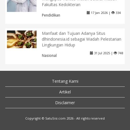
Fakultas Kedokteran
17 Jan 2026 |
334
Pendidikan
Manfaat dan Tujuan Adanya Situs
dlhindonesia.id sebagai Wadah Pelestarian
Lingkungan Hidup
31 Jul 2025 |
748
Nasional
Tentang Kami
Artikel
Disclaimer
Copyright © SatuSisi.com 2026 - All rights reserved