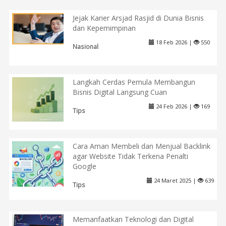
Jejak Karier Arsjad Rasjid di Dunia Bisnis
dan Kepemimpinan
18 Feb 2026 |
550
Nasional
Langkah Cerdas Pemula Membangun
Bisnis Digital Langsung Cuan
24 Feb 2026 |
169
Tips
Cara Aman Membeli dan Menjual Backlink
agar Website Tidak Terkena Penalti
Google
24 Maret 2025 |
639
Tips
Memanfaatkan Teknologi dan Digital