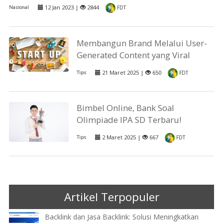
12 Jan 2023 |
2844
Nasional
FDT
Membangun Brand Melalui User-
Generated Content yang Viral
21 Maret 2025 |
650
Tips
FDT
Bimbel Online, Bank Soal
Olimpiade IPA SD Terbaru!
2 Maret 2025 |
667
Tips
FDT
Artikel Terpopuler
Backlink dan Jasa Backlink: Solusi Meningkatkan