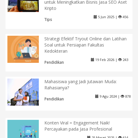
untuk Meningkatkan Bisnis Jasa SEO Aset
Kripto
5 Jun 2025 |
456
Tips
Strategi Efektif Tryout Online dan Latihan
Soal untuk Persiapan Fakultas
Kedokteran
19 Feb 2026 |
243
Pendidikan
Mahasiswa yang Jadi Jutawan Muda:
Rahasianya?
9 Agu 2024 |
878
Pendidikan
Konten Viral = Engagement Naik!
Percayakan pada Jasa Profesional
25 Maret 2025 |
614