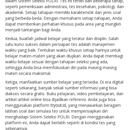
dalam Sistem Seleksi POLRI. Tes ini terdiri dari beberapa tahap,
seperti pemeriksaan administrasi, tes kesehatan, psikologi, dan
akademik. Setiap tahapan memiliki karakteristik dan jenis soal
yang berbeda-beda. Dengan memahami setiap tahapan, Anda
dapat memberikan perhatian khusus pada area yang mungkin
menjadi tantangan bagi Anda.
Kedua, buatlah jadwal belajar yang teratur dan disiplin. Salah
satu kunci sukses dalam persiapan tes adalah manajemen
waktu yang baik. Tentukan waktu khusus setiap harinya untuk
belajar materi-materi yang akan diujikan. Anda dapat membagi
waktu belajar sesuai dengan tahapan seleksi yang ada,
sehingga Anda bisa memfokuskan diri pada masing-masing
materi secara maksimal.
Ketiga, manfaatkan sumber belajar yang tersedia. Di era digital
seperti sekarang, banyak sekali sumber informasi yang bisa
diakses secara gratis. Buku pelajaran, video pembelajaran, dan
artikel-artikel online bisa dijadikan referensi. Anda juga bisa
menggunakan platform
tryout.id
, yang menawarkan beragam
latihan soal dan simulasi tes untuk mempersiapkan diri
menghadapi Sistem Seleksi POLRI. Dengan menggunakan
platform ini, Anda dapat berlatih seperti di kondisi tes yang
sebenarnya.