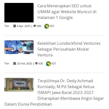
Cara Menerapkan SEO untuk
UMKM agar Website Muncul di
Halaman 1 Google
4 Apr 2025 |
586
Tips
FDT
Kelebihan Lundeckfond Ventures
Sebagai Perusahaan Modal
Ventura
25 Feb 2025 |
630
Tips
FDT
Terpilihnya Dr. Dedy Achmad
Kurniady, M.Pd Sebagai Ketua
ISMAPI Jawa Barat 2023-2027
Diharapkan Membawa Angin Segar
Dalam Dunia Pendidikan