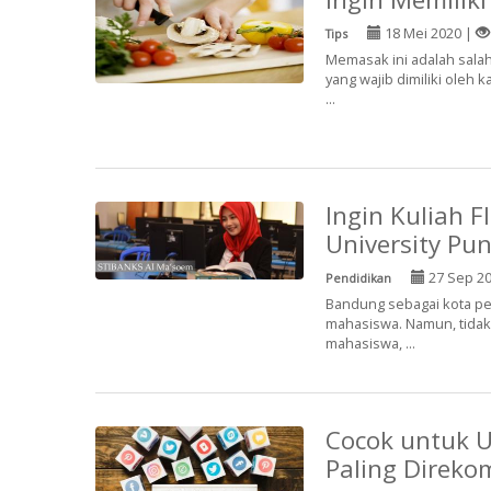
18 Mei 2020 |
Tips
Memasak ini adalah salah
yang wajib dimiliki oleh 
...
Ingin Kuliah 
University Pu
27 Sep 2
Pendidikan
Bandung sebagai kota pen
mahasiswa. Namun, tidak
mahasiswa, ...
Cocok untuk U
Paling Direk