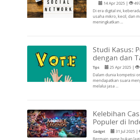
14 Apr 2025 |
49
Di era digital ini, keber
usaha mikro, kecil, dan 
meningkatkan ...
Studi Kasus: 
dengan dan Ta
25 Apr 2025 |
Tips
Dalam dunia kompetisi on
mendapatkan suara menja
melalui jasa ...
Kelebihan Ca
Populer di In
31 Jul 2025 |
Gadget
Bermain game bukan lagi 