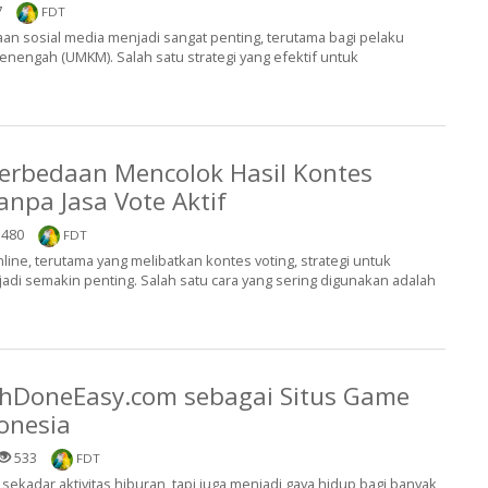
7
FDT
adaan sosial media menjadi sangat penting, terutama bagi pelaku
menengah (UMKM). Salah satu strategi yang efektif untuk
Perbedaan Mencolok Hasil Kontes
npa Jasa Vote Aktif
480
FDT
line, terutama yang melibatkan kontes voting, strategi untuk
di semakin penting. Salah satu cara yang sering digunakan adalah
shDoneEasy.com sebagai Situs Game
donesia
533
FDT
sekadar aktivitas hiburan, tapi juga menjadi gaya hidup bagi banyak