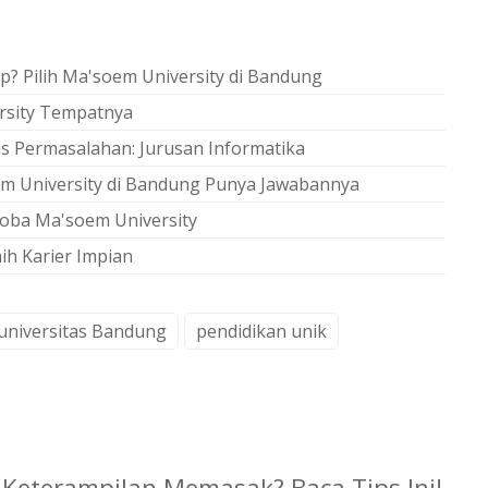
? Pilih Ma'soem University di Bandung
rsity Tempatnya
sis Permasalahan: Jurusan Informatika
m University di Bandung Punya Jawabannya
Coba Ma'soem University
h Karier Impian
universitas Bandung
pendidikan unik
i Keterampilan Memasak? Baca Tips Ini!