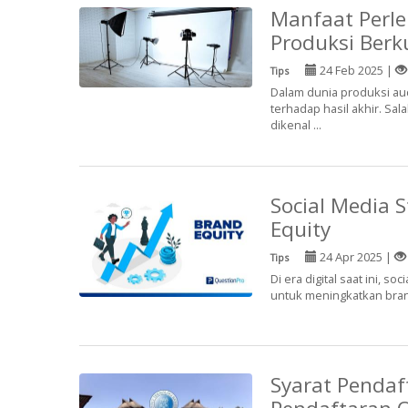
Manfaat Perle
Produksi Berk
24 Feb 2025 |
Tips
Dalam dunia produksi aud
terhadap hasil akhir. Sal
dikenal ...
Social Media 
Equity
24 Apr 2025 |
Tips
Di era digital saat ini, s
untuk meningkatkan brand
Syarat Pendaf