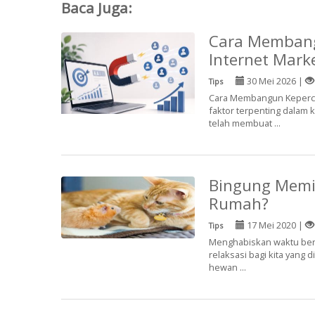
Baca Juga:
Cara Membang
Internet Marke
30 Mei 2026 |
Tips
Cara Membangun Kepercay
faktor terpenting dalam 
telah membuat ...
Bingung Memil
Rumah?
17 Mei 2020 |
Tips
Menghabiskan waktu bers
relaksasi bagi kita yang
hewan ...