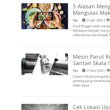
5 Alasan Meng
Mengulas Ma
21 Apr 2025 |
Tips
Food blogger telah menja
Meskipun banyak orang 
sebenarnya ada banyak fa
Mesin Parut Ke
Santan Skala I
27 Nov 2025 |
Tips
Dalam industri pengolaha
penting yang menentukan 
tidak dapat ...
Cek Lokasi Uj