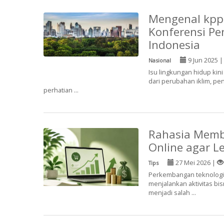
Mengenal kppl
Konferensi P
Indonesia
9 Jun 2025 
Nasional
Isu lingkungan hidup kini
dari perubahan iklim, p
perhatian ...
Rahasia Memb
Online agar Le
27 Mei 2026 |
Tips
Perkembangan teknologi 
menjalankan aktivitas bi
menjadi salah ...