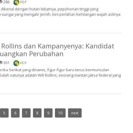
286
FDT
 dikenal dengan hutan lebatnya, pepohonan tinggi yang
sungai yang mengalir jernih, kini perlahan kehilangan wajah aslinya.
 Rollins dan Kampanyenya: Kandidat
juangkan Perubahan
301
FDT
rika Serikat yang dinamis, figur-figur baru terus bermunculan
Salah satunya adalah Will Rollins, seorang mantan jaksa federal yang
5
6
7
8
9
10
next