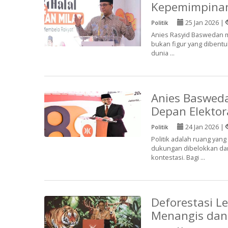
Kepemimpinan 
25 Jan 2026 |
Politik
Anies Rasyid Baswedan me
bukan figur yang dibentuk
dunia ...
Anies Basweda
Depan Elektor
24 Jan 2026 |
Politik
Politik adalah ruang yang
dukungan dibelokkan dar
kontestasi. Bagi ...
Deforestasi L
Menangis dan