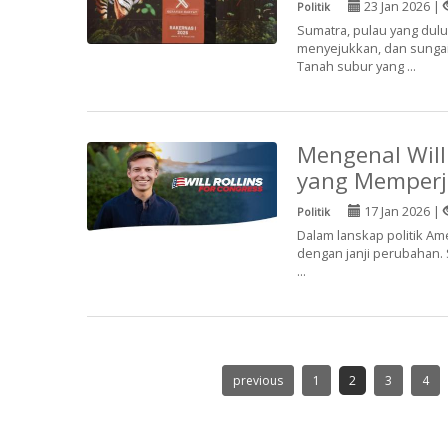
23 Jan 2026 |
Politik
Sumatra, pulau yang dulu
menyejukkan, dan sungai-
Tanah subur yang ...
Mengenal Will
yang Memper
17 Jan 2026 |
Politik
Dalam lanskap politik Ame
dengan janji perubahan. 
...
previous
1
2
3
4