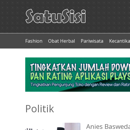
Fashion
Obat Herbal
Pariwisata
Kecantik
Politik
Anies Basweda