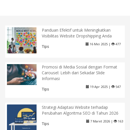
Panduan Efektif untuk Meningkatkan
Visibilitas Website Dropshipping Anda
16 Mei 2025 |
477
Tips
Promosi di Media Sosial dengan Format
Carousel: Lebih dari Sekadar Slide
Informasi
19 Apr 2025 |
547
Tips
Strategi Adaptasi Website terhadap
Perubahan Algoritma SEO di Tahun 2026
7 Maret 2026 |
163
Tips