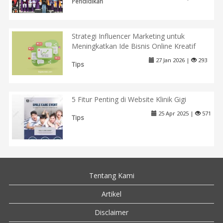
Pendidikan
Strategi Influencer Marketing untuk
Meningkatkan Ide Bisnis Online Kreatif
27 Jan 2026 |
293
Tips
5 Fitur Penting di Website Klinik Gigi
25 Apr 2025 |
571
Tips
Tentang Kami
Artikel
Disclaimer