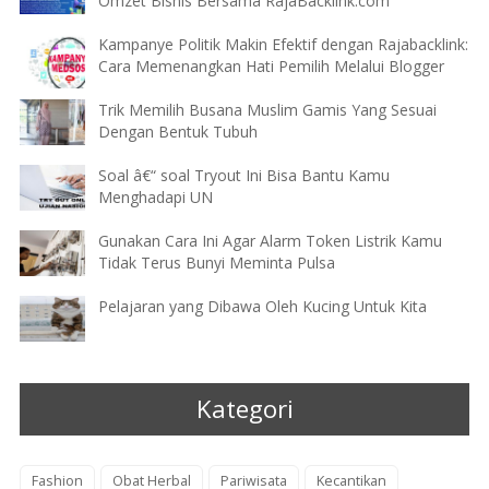
Omzet Bisnis Bersama RajaBacklink.com
Kampanye Politik Makin Efektif dengan Rajabacklink:
Cara Memenangkan Hati Pemilih Melalui Blogger
Trik Memilih Busana Muslim Gamis Yang Sesuai
Dengan Bentuk Tubuh
Soal â€“ soal Tryout Ini Bisa Bantu Kamu
Menghadapi UN
Gunakan Cara Ini Agar Alarm Token Listrik Kamu
Tidak Terus Bunyi Meminta Pulsa
Pelajaran yang Dibawa Oleh Kucing Untuk Kita
Kategori
Fashion
Obat Herbal
Pariwisata
Kecantikan