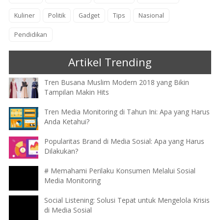
Kuliner
Politik
Gadget
Tips
Nasional
Pendidikan
Artikel Trending
Tren Busana Muslim Modern 2018 yang Bikin
Tampilan Makin Hits
Tren Media Monitoring di Tahun Ini: Apa yang Harus
Anda Ketahui?
Popularitas Brand di Media Sosial: Apa yang Harus
Dilakukan?
# Memahami Perilaku Konsumen Melalui Sosial
Media Monitoring
Social Listening: Solusi Tepat untuk Mengelola Krisis
di Media Sosial