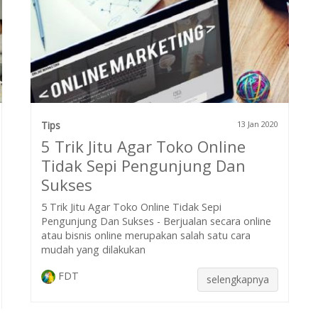
Tips
13 Jan 2020
5 Trik Jitu Agar Toko Online
Tidak Sepi Pengunjung Dan
Sukses
5 Trik Jitu Agar Toko Online Tidak Sepi
Pengunjung Dan Sukses - Berjualan secara online
atau bisnis online merupakan salah satu cara
mudah yang dilakukan
FDT
selengkapnya