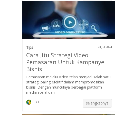
Tips
23 Jul 2024
Cara Jitu Strategi Video
Pemasaran Untuk Kampanye
Bisnis
Pemasaran melalui video telah menjadi salah satu
strategi paling efektif dalam mempromosikan
bisnis. Dengan munculnya berbagai platform
media sosial dan
FDT
selengkapnya