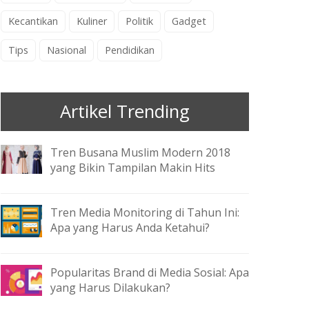
Kecantikan
Kuliner
Politik
Gadget
Tips
Nasional
Pendidikan
Artikel Trending
Tren Busana Muslim Modern 2018
yang Bikin Tampilan Makin Hits
Tren Media Monitoring di Tahun Ini:
Apa yang Harus Anda Ketahui?
Popularitas Brand di Media Sosial: Apa
yang Harus Dilakukan?