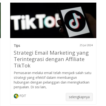
Tips
25 Jul 2024
Strategi Email Marketing yang
Terintegrasi dengan Affiliate
TikTok
Pemasaran melalui email telah menjadi salah satu
strategi yang efektif dalam membangun
hubungan dengan pelanggan dan meningkatkan
penjualan. Di sisi lain,
FDT
selengkapnya