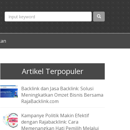
kan
Artikel Terpopuler
Backlink dan Jasa Backlink: Solusi
Meningkatkan Omzet Bisnis Bersama
RajaBacklink.com
Kampanye Politik Makin Efektif
dengan Rajabacklink: Cara
Memenangkan Hati Pemilih Melalui