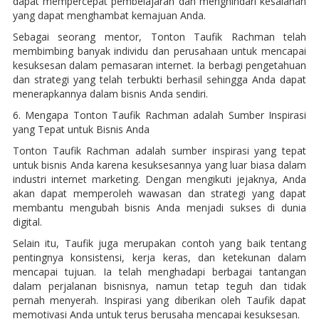
dapat mempercepat pembelajaran dan menghindari kesalahan
yang dapat menghambat kemajuan Anda.
Sebagai seorang mentor, Tonton Taufik Rachman telah
membimbing banyak individu dan perusahaan untuk mencapai
kesuksesan dalam pemasaran internet. Ia berbagi pengetahuan
dan strategi yang telah terbukti berhasil sehingga Anda dapat
menerapkannya dalam bisnis Anda sendiri.
6. Mengapa Tonton Taufik Rachman adalah Sumber Inspirasi
yang Tepat untuk Bisnis Anda
Tonton Taufik Rachman adalah sumber inspirasi yang tepat
untuk bisnis Anda karena kesuksesannya yang luar biasa dalam
industri internet marketing. Dengan mengikuti jejaknya, Anda
akan dapat memperoleh wawasan dan strategi yang dapat
membantu mengubah bisnis Anda menjadi sukses di dunia
digital.
Selain itu, Taufik juga merupakan contoh yang baik tentang
pentingnya konsistensi, kerja keras, dan ketekunan dalam
mencapai tujuan. Ia telah menghadapi berbagai tantangan
dalam perjalanan bisnisnya, namun tetap teguh dan tidak
pernah menyerah. Inspirasi yang diberikan oleh Taufik dapat
memotivasi Anda untuk terus berusaha mencapai kesuksesan.