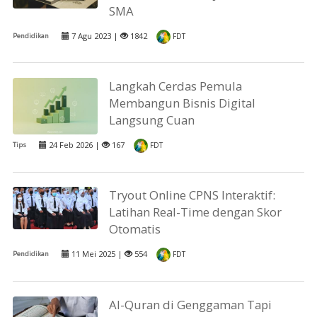
SMA
7 Agu 2023 |
1842
Pendidikan
FDT
Langkah Cerdas Pemula
Membangun Bisnis Digital
Langsung Cuan
24 Feb 2026 |
167
Tips
FDT
Tryout Online CPNS Interaktif:
Latihan Real-Time dengan Skor
Otomatis
11 Mei 2025 |
554
Pendidikan
FDT
Al-Quran di Genggaman Tapi