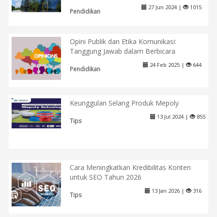
27 Jun 2024 |
1015
Pendidikan
Opini Publik dan Etika Komunikasi:
Tanggung Jawab dalam Berbicara
24 Feb 2025 |
644
Pendidikan
Keunggulan Selang Produk Mepoly
13 Jul 2024 |
855
Tips
Cara Meningkatkan Kredibilitas Konten
untuk SEO Tahun 2026
13 Jan 2026 |
316
Tips