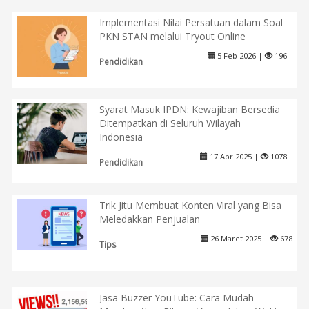
Implementasi Nilai Persatuan dalam Soal
PKN STAN melalui Tryout Online
5 Feb 2026 |
196
Pendidikan
Syarat Masuk IPDN: Kewajiban Bersedia
Ditempatkan di Seluruh Wilayah
Indonesia
17 Apr 2025 |
1078
Pendidikan
Trik Jitu Membuat Konten Viral yang Bisa
Meledakkan Penjualan
26 Maret 2025 |
678
Tips
Jasa Buzzer YouTube: Cara Mudah