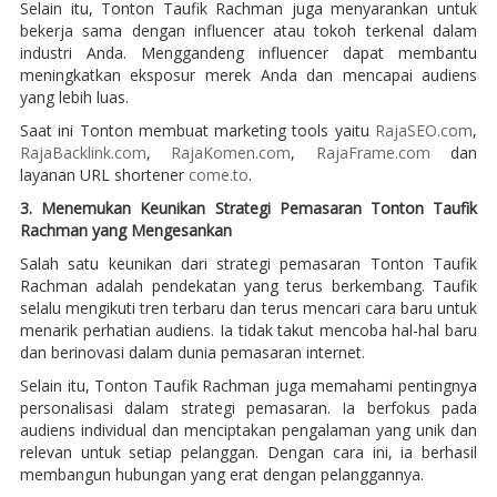
Selain itu, Tonton Taufik Rachman juga menyarankan untuk
bekerja sama dengan influencer atau tokoh terkenal dalam
industri Anda. Menggandeng influencer dapat membantu
meningkatkan eksposur merek Anda dan mencapai audiens
yang lebih luas.
Saat ini Tonton membuat marketing tools yaitu
RajaSEO.com
,
RajaBacklink.com
,
RajaKomen.com
,
RajaFrame.com
dan
layanan URL shortener
come.to
.
3. Menemukan Keunikan Strategi Pemasaran Tonton Taufik
Rachman yang Mengesankan
Salah satu keunikan dari strategi pemasaran Tonton Taufik
Rachman adalah pendekatan yang terus berkembang. Taufik
selalu mengikuti tren terbaru dan terus mencari cara baru untuk
menarik perhatian audiens. Ia tidak takut mencoba hal-hal baru
dan berinovasi dalam dunia pemasaran internet.
Selain itu, Tonton Taufik Rachman juga memahami pentingnya
personalisasi dalam strategi pemasaran. Ia berfokus pada
audiens individual dan menciptakan pengalaman yang unik dan
relevan untuk setiap pelanggan. Dengan cara ini, ia berhasil
membangun hubungan yang erat dengan pelanggannya.