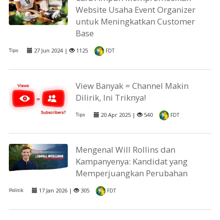
Website Usaha Event Organizer
untuk Meningkatkan Customer
Base
27 Jun 2024 |
1125
Tips
FDT
View Banyak = Channel Makin
Dilirik, Ini Triknya!
20 Apr 2025 |
540
Tips
FDT
Mengenal Will Rollins dan
Kampanyenya: Kandidat yang
Memperjuangkan Perubahan
17 Jan 2026 |
305
Politik
FDT