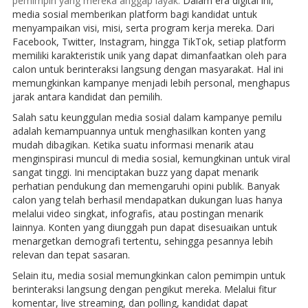
pemimpin yang mereka anggap layak.
Dalam era digital ini,
media sosial memberikan platform bagi kandidat untuk
menyampaikan visi, misi, serta program kerja mereka. Dari
Facebook, Twitter, Instagram, hingga TikTok, setiap platform
memiliki karakteristik unik yang dapat dimanfaatkan oleh para
calon untuk berinteraksi langsung dengan masyarakat. Hal ini
memungkinkan kampanye menjadi lebih personal, menghapus
jarak antara kandidat dan pemilih.
Salah satu keunggulan media sosial dalam kampanye pemilu
adalah kemampuannya untuk menghasilkan konten yang
mudah dibagikan. Ketika suatu informasi menarik atau
menginspirasi muncul di media sosial, kemungkinan untuk viral
sangat tinggi. Ini menciptakan buzz yang dapat menarik
perhatian pendukung dan memengaruhi opini publik. Banyak
calon yang telah berhasil mendapatkan dukungan luas hanya
melalui video singkat, infografis, atau postingan menarik
lainnya. Konten yang diunggah pun dapat disesuaikan untuk
menargetkan demografi tertentu, sehingga pesannya lebih
relevan dan tepat sasaran.
Selain itu, media sosial memungkinkan calon pemimpin untuk
berinteraksi langsung dengan pengikut mereka. Melalui fitur
komentar, live streaming, dan polling, kandidat dapat