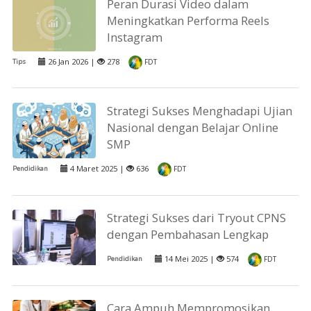
Peran Durasi Video dalam
Meningkatkan Performa Reels
Instagram
26 Jan 2026 |
278
Tips
FDT
Strategi Sukses Menghadapi Ujian
Nasional dengan Belajar Online
SMP
4 Maret 2025 |
636
Pendidikan
FDT
Strategi Sukses dari Tryout CPNS
dengan Pembahasan Lengkap
14 Mei 2025 |
574
Pendidikan
FDT
Cara Ampuh Mempromosikan