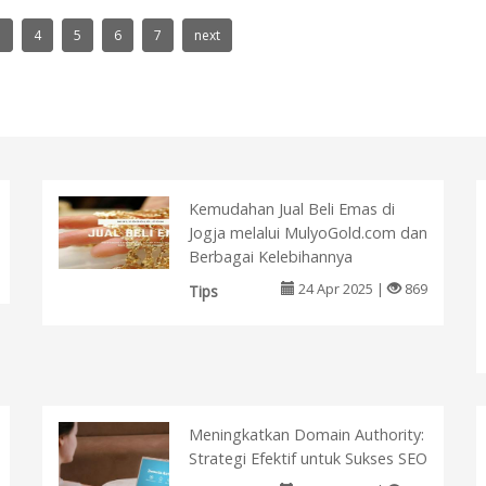
FDT
selengkapnya
3
4
5
6
7
next
Kemudahan Jual Beli Emas di
Jogja melalui MulyoGold.com dan
Berbagai Kelebihannya
24 Apr 2025 |
869
Tips
Meningkatkan Domain Authority:
Strategi Efektif untuk Sukses SEO