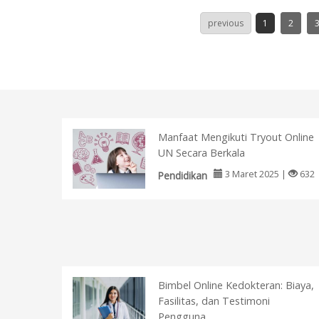
FDT
selengkapnya
previous
1
2
Manfaat Mengikuti Tryout Online
UN Secara Berkala
3 Maret 2025 |
632
Pendidikan
Bimbel Online Kedokteran: Biaya,
Fasilitas, dan Testimoni
Pengguna