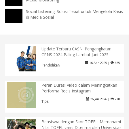
Social Listening: Solusi Tepat untuk Mengelola Krisis
di Media Sosial
Update Terbaru CASN: Pengangkatan
CPNS 2024 Paling Lambat Juni 2025
16 Apr 2025 |
685
Pendidikan
Peran Durasi Video dalam Meningkatkan
Performa Reels Instagram
26 Jan 2026 |
278
Tips
Beasiswa dengan Skor TOEFL: Memahami
Nilai TOEFL yang Diterima oleh Universitas