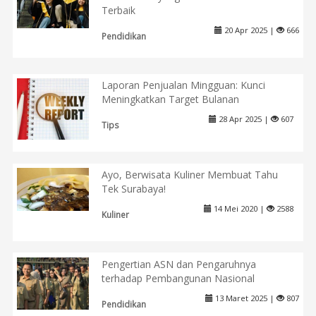
Terbaik
20 Apr 2025 |
666
Pendidikan
Laporan Penjualan Mingguan: Kunci
Meningkatkan Target Bulanan
28 Apr 2025 |
607
Tips
Ayo, Berwisata Kuliner Membuat Tahu
Tek Surabaya!
14 Mei 2020 |
2588
Kuliner
Pengertian ASN dan Pengaruhnya
terhadap Pembangunan Nasional
13 Maret 2025 |
807
Pendidikan