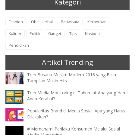
Kategori
Fashion
Obat Herbal
Pariwisata
Kecantikan
Kuliner
Politik
Gadget
Tips
Nasional
Pendidikan
Artikel Trending
Tren Busana Muslim Modern 2018 yang Bikin
Tampilan Makin Hits
Tren Media Monitoring di Tahun Ini: Apa yang Harus
Anda Ketahui?
Popularitas Brand di Media Sosial: Apa yang Harus
Dilakukan?
# Memahami Perilaku Konsumen Melalui Sosial
Media Monitoring