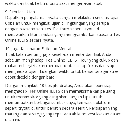
waktu dan tidak terburu-buru saat mengerjakan soal.
9. Simulasi Ujian
Dapatkan pengalaman nyata dengan melakukan simulasi ujian.
Cobalah untuk mengikuti ujian di lingkungan yang serupa
dengan suasana saat tes. Platform seperti tryout.id
menawarkan fitur simulasi yang menggambarkan suasana Tes
Online IELTS secara nyata.
10. Jaga Kesehatan Fisik dan Mental
Tidak kalah penting, jaga kesehatan mental dan fisik Anda
sebelum menghadapi Tes Online IELTS. Tidur yang cukup dan
makanan bergizi akan membantu otak tetap fokus dan siap
menghadapi ujian. Luangkan waktu untuk bersantai agar stres
dapat dikelola dengan baik.
Dengan mengikuti 10 tips jitu di atas, Anda akan lebih siap
menghadapi
Tes Online IELTS
dan memaksimalkan peluang
untuk meraih skor yang diinginkan. Jangan lupa untuk
memanfaatkan berbagai sumber daya, termasuk platform
seperti tryout.id, untuk berlatih secara efektif. Persiapan yang
matang dan strategi yang tepat adalah kunci kesuksesan dalam
ujian ini.