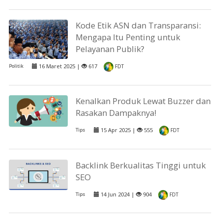
Kode Etik ASN dan Transparansi:
Mengapa Itu Penting untuk
Pelayanan Publik?
16 Maret 2025 |
617
Politik
FDT
Kenalkan Produk Lewat Buzzer dan
Rasakan Dampaknya!
15 Apr 2025 |
555
Tips
FDT
Backlink Berkualitas Tinggi untuk
SEO
14 Jun 2024 |
904
Tips
FDT