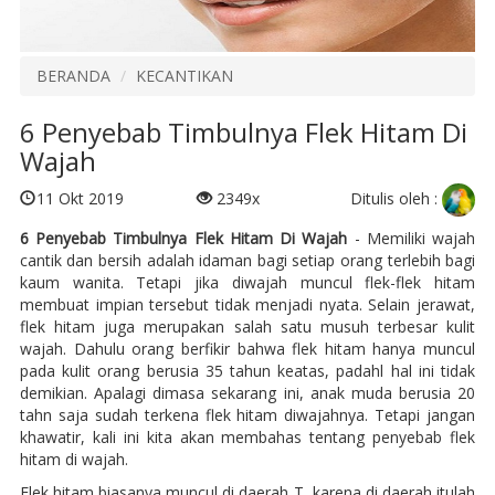
BERANDA
KECANTIKAN
6 Penyebab Timbulnya Flek Hitam Di
Wajah
Ditulis oleh :
11 Okt 2019
2349x
6 Penyebab Timbulnya Flek Hitam Di Wajah
- Memiliki wajah
cantik dan bersih adalah idaman bagi setiap orang terlebih bagi
kaum wanita. Tetapi jika diwajah muncul flek-flek hitam
membuat impian tersebut tidak menjadi nyata. Selain jerawat,
flek hitam juga merupakan salah satu musuh terbesar kulit
wajah. Dahulu orang berfikir bahwa flek hitam hanya muncul
pada kulit orang berusia 35 tahun keatas, padahl hal ini tidak
demikian. Apalagi dimasa sekarang ini, anak muda berusia 20
tahn saja sudah terkena flek hitam diwajahnya. Tetapi jangan
khawatir, kali ini kita akan membahas tentang penyebab flek
hitam di wajah.
Flek hitam biasanya muncul di daerah T, karena di daerah itulah