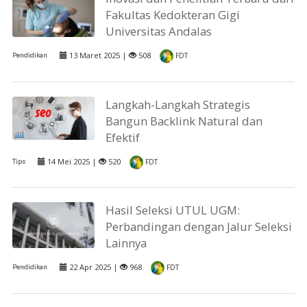
Fakultas Kedokteran Gigi
Universitas Andalas
13 Maret 2025 |
508
Pendidikan
FDT
Langkah-Langkah Strategis
Bangun Backlink Natural dan
Efektif
14 Mei 2025 |
520
Tips
FDT
Hasil Seleksi UTUL UGM:
Perbandingan dengan Jalur Seleksi
Lainnya
22 Apr 2025 |
968
Pendidikan
FDT