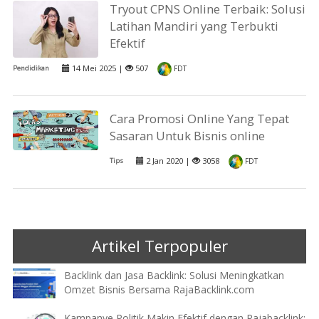
Tryout CPNS Online Terbaik: Solusi
Latihan Mandiri yang Terbukti
Efektif
14 Mei 2025 |
507
Pendidikan
FDT
Cara Promosi Online Yang Tepat
Sasaran Untuk Bisnis online
2 Jan 2020 |
3058
Tips
FDT
Artikel Terpopuler
Backlink dan Jasa Backlink: Solusi Meningkatkan
Omzet Bisnis Bersama RajaBacklink.com
Kampanye Politik Makin Efektif dengan Rajabacklink: