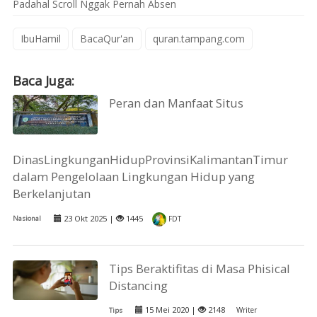
Padahal Scroll Nggak Pernah Absen
IbuHamil
BacaQur'an
quran.tampang.com
Baca Juga:
Peran dan Manfaat Situs
DinasLingkunganHidupProvinsiKalimantanTimur
dalam Pengelolaan Lingkungan Hidup yang
Berkelanjutan
23 Okt 2025 |
1445
Nasional
FDT
Tips Beraktifitas di Masa Phisical
Distancing
15 Mei 2020 |
2148
Writer
Tips