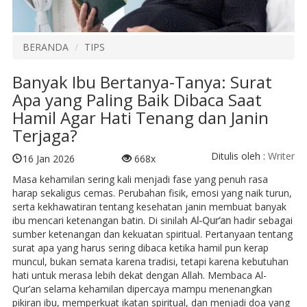
BERANDA
TIPS
Banyak Ibu Bertanya-Tanya: Surat
Apa yang Paling Baik Dibaca Saat
Hamil Agar Hati Tenang dan Janin
Terjaga?
Ditulis oleh :
Writer
16 Jan 2026
668x
Masa kehamilan sering kali menjadi fase yang penuh rasa
harap sekaligus cemas. Perubahan fisik, emosi yang naik turun,
serta kekhawatiran tentang kesehatan janin membuat banyak
ibu mencari ketenangan batin. Di sinilah
Al-Qur’an
hadir sebagai
sumber ketenangan dan kekuatan spiritual. Pertanyaan tentang
surat apa yang harus sering dibaca ketika hamil pun kerap
muncul, bukan semata karena tradisi, tetapi karena kebutuhan
hati untuk merasa lebih dekat dengan Allah. Membaca Al-
Qur’an selama kehamilan dipercaya mampu menenangkan
pikiran ibu, memperkuat ikatan spiritual, dan menjadi doa yang