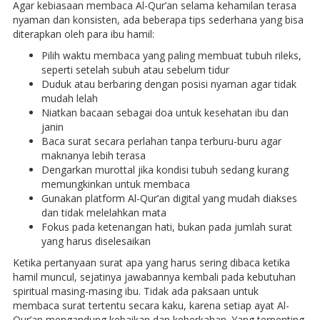
Agar kebiasaan membaca Al-Qur’an selama kehamilan terasa
nyaman dan konsisten, ada beberapa tips sederhana yang bisa
diterapkan oleh para ibu hamil:
Pilih waktu membaca yang paling membuat tubuh rileks,
seperti setelah subuh atau sebelum tidur
Duduk atau berbaring dengan posisi nyaman agar tidak
mudah lelah
Niatkan bacaan sebagai doa untuk kesehatan ibu dan
janin
Baca surat secara perlahan tanpa terburu-buru agar
maknanya lebih terasa
Dengarkan murottal jika kondisi tubuh sedang kurang
memungkinkan untuk membaca
Gunakan platform Al-Qur’an digital yang mudah diakses
dan tidak melelahkan mata
Fokus pada ketenangan hati, bukan pada jumlah surat
yang harus diselesaikan
Ketika pertanyaan surat apa yang harus sering dibaca ketika
hamil muncul, sejatinya jawabannya kembali pada kebutuhan
spiritual masing-masing ibu. Tidak ada paksaan untuk
membaca surat tertentu secara kaku, karena setiap ayat Al-
Qur’an mengandung kebaikan dan keberkahan. Yang terpenting