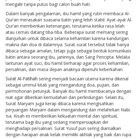
mengalir tanpa putus bagi calon buah hati.
Dalam banyak pengalaman, ibu hamil yang rutin membaca Al-
Qur’an merasakan suasana batin yang lebih stabil. Ayat-ayat Al-
Qur’an memberikan ketenangan, terutama ketika rasa lelah
atau cemas datang tiba-tiba. Beberapa surat memang sering
dianjurkan untuk dibaca selama kehamilan karena kandungan
makna dan doa di dalamnya. Surat-surat tersebut tidak hanya
dibaca sebagai amalan, tetapi juga sebagai bentuk komunikasi
batin antara seorang ibu, janinnya, dan Sang Pencipta. Melalui
lantunan ayat suci, ibu hamil berharap agar proses kehamilan,
persalinan, dan masa depan anaknya dipenuhi keberkahan.
Surat Al-Fatihah
sering menjadi bacaan utama karena dikenal
sebagai ummul kitab yang mengandung doa, pujian, dan
permohonan petunjuk. Banyak ibu hamil membacanya dengan
niat agar diberikan kemudahan dan perlindungan. Selain itu,
Surat Maryam juga kerap dibaca karena mengisahkan
perjuangan Maryam dalam mengandung dan melahirkan Nabi
Isa. Kisah ini memberikan kekuatan mental dan spiritual,
terutama bagi ibu yang sedang mempersiapkan diri
menghadapi persalinan. Surat Yusuf pun sering diamalkan
dengan harapan anak kelak memiliki akhlak yang baik dan rupa