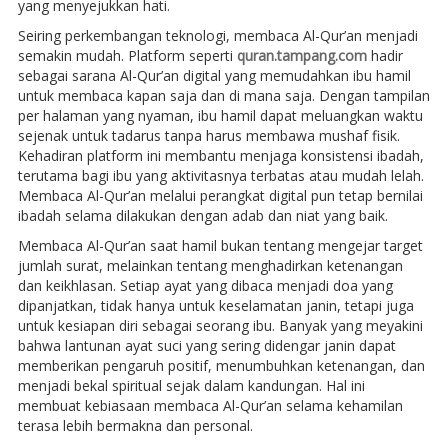
yang menyejukkan hati.
Seiring perkembangan teknologi, membaca Al-Qur’an menjadi
semakin mudah. Platform seperti
quran.tampang.com
hadir
sebagai sarana Al-Qur’an digital yang memudahkan ibu hamil
untuk membaca kapan saja dan di mana saja. Dengan tampilan
per halaman yang nyaman, ibu hamil dapat meluangkan waktu
sejenak untuk tadarus tanpa harus membawa mushaf fisik.
Kehadiran platform ini membantu menjaga konsistensi ibadah,
terutama bagi ibu yang aktivitasnya terbatas atau mudah lelah.
Membaca Al-Qur’an melalui perangkat digital pun tetap bernilai
ibadah selama dilakukan dengan adab dan niat yang baik.
Membaca Al-Qur’an saat hamil bukan tentang mengejar target
jumlah surat, melainkan tentang menghadirkan ketenangan
dan keikhlasan. Setiap ayat yang dibaca menjadi doa yang
dipanjatkan, tidak hanya untuk keselamatan janin, tetapi juga
untuk kesiapan diri sebagai seorang ibu. Banyak yang meyakini
bahwa lantunan ayat suci yang sering didengar janin dapat
memberikan pengaruh positif, menumbuhkan ketenangan, dan
menjadi bekal spiritual sejak dalam kandungan. Hal ini
membuat kebiasaan membaca Al-Qur’an selama kehamilan
terasa lebih bermakna dan personal.