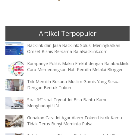
Artikel Terpopuler
Backlink dan Jasa Backlink: Solusi Meningkatkan
Omzet Bisnis Bersama RajaBacklink.com
Kampanye Politik Makin Efektif dengan Rajabacklink:
Cara Memenangkan Hati Pemilih Melalui Blogger
Trik Memilih Busana Muslim Gamis Yang Sesuai
Dengan Bentuk Tubuh
Soal â€“ soal Tryout Ini Bisa Bantu Kamu
Menghadapi UN
Gunakan Cara Ini Agar Alarm Token Listrik Kamu
Tidak Terus Bunyi Meminta Pulsa