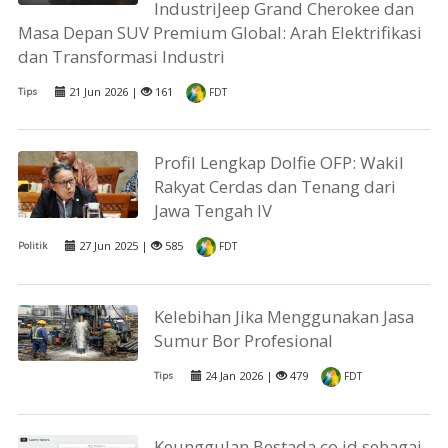
IndustriJeep Grand Cherokee dan
Masa Depan SUV Premium Global: Arah Elektrifikasi
dan Transformasi Industri
21 Jun 2026 |
161
Tips
FDT
Profil Lengkap Dolfie OFP: Wakil
Rakyat Cerdas dan Tenang dari
Jawa Tengah IV
27 Jun 2025 |
585
Politik
FDT
Kelebihan Jika Menggunakan Jasa
Sumur Bor Profesional
24 Jan 2026 |
479
Tips
FDT
Keunggulan Bestada.co.id sebagai