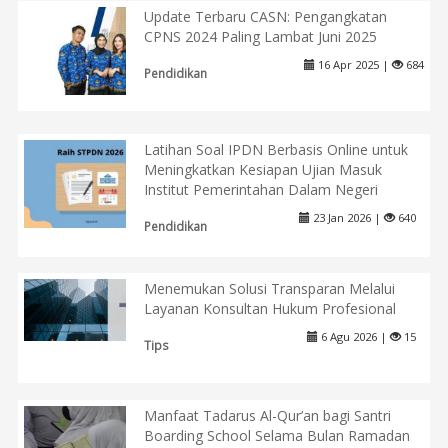
Update Terbaru CASN: Pengangkatan
CPNS 2024 Paling Lambat Juni 2025
16 Apr 2025 |
684
Pendidikan
Latihan Soal IPDN Berbasis Online untuk
Meningkatkan Kesiapan Ujian Masuk
Institut Pemerintahan Dalam Negeri
23 Jan 2026 |
640
Pendidikan
Menemukan Solusi Transparan Melalui
Layanan Konsultan Hukum Profesional
6 Agu 2026 |
15
Tips
Manfaat Tadarus Al-Qur’an bagi Santri
Boarding School Selama Bulan Ramadan