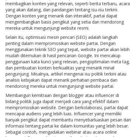
membagikan konten yang relevan, seperti berita terbaru, acara
yang akan datang, dan pandangan tentang isu-isu terkini.
Dengan konten yang menarik dan interaktif, partai dapat
mengembangkan basis pengikut yang setia dan mendorong
mereka untuk mengunjungi website resmi.
Selain itu, optimisasi mesin pencari (SEO) adalah langkah
penting dalam mempromosikan website partai. Dengan
menggunakan teknik SEO yang tepat, website partai akan lebih
mudah ditemukan di hasil pencarian Google. Ini mencakup
penggunaan kata kunci yang relevan, pengoptimalan meta tag,
dan pembuatan konten berkualitas yang menarik minat
pengunjung. Misalnya, artikel mengenai isu politik terkini atau
analisis kebijakan dapat menarik perhatian pembaca dan
mendorong mereka untuk mengunjungi website partai.
Membangun kemitraan dengan blogger atau influencer di
bidang politik juga dapat menjadi cara yang efektif dalam
mempromosikan website. Dengan berkolaborasi, partai dapat
mencapai audiens yang lebih luas. Influencer yang memiliki
banyak pengikut dapat membantu menyebarluaskan pesan dan
informasi tentang partai ke dalam komunitas yang lebih besar.
Sebagai contoh, mengadakan webinar atau acara online