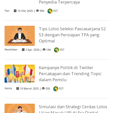
Penyedia Terpercaya
10 Okt 2025 |
900
Tips
FDT
Tips Lolos Seleksi Pascasarjana S2
S3 dengan Persiapan TPA yang
Optimal
2 Apr 2026 |
146
Pendidikan
FDT
Kampanye Politik di Twitter
Percakapan dan Trending Topic
dalam Pemilu
10 Maret 2025 |
550
Politik
FDT
Simulasi dan Strategi Cerdas Lolos
Ujian Masuk UPI di Era Digital