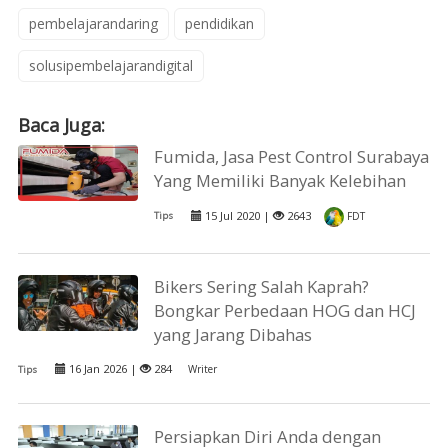
pembelajarandaring
pendidikan
solusipembelajarandigital
Baca Juga:
Fumida, Jasa Pest Control Surabaya
Yang Memiliki Banyak Kelebihan
15 Jul 2020 |
2643
Tips
FDT
Bikers Sering Salah Kaprah?
Bongkar Perbedaan HOG dan HCJ
yang Jarang Dibahas
16 Jan 2026 |
284
Writer
Tips
Persiapkan Diri Anda dengan