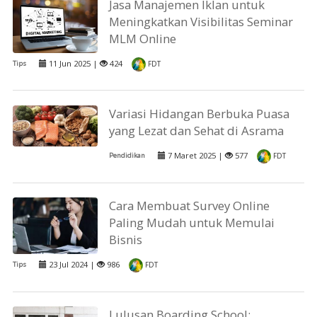
Jasa Manajemen Iklan untuk
Meningkatkan Visibilitas Seminar
MLM Online
11 Jun 2025 |
424
Tips
FDT
Variasi Hidangan Berbuka Puasa
yang Lezat dan Sehat di Asrama
7 Maret 2025 |
577
Pendidikan
FDT
Cara Membuat Survey Online
Paling Mudah untuk Memulai
Bisnis
23 Jul 2024 |
986
Tips
FDT
Lulusan Boarding School: