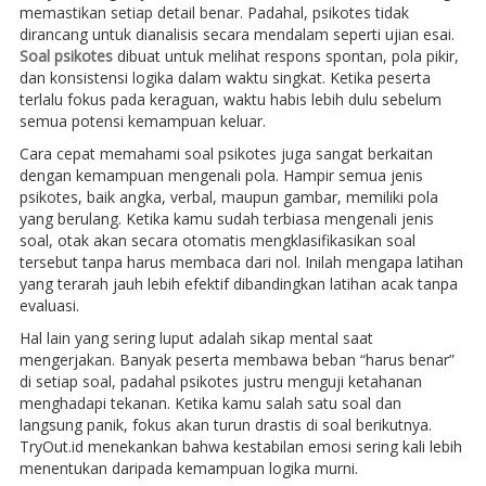
memastikan setiap detail benar. Padahal, psikotes tidak
dirancang untuk dianalisis secara mendalam seperti ujian esai.
Soal psikotes
dibuat untuk melihat respons spontan, pola pikir,
dan konsistensi logika dalam waktu singkat. Ketika peserta
terlalu fokus pada keraguan, waktu habis lebih dulu sebelum
semua potensi kemampuan keluar.
Cara cepat memahami soal psikotes juga sangat berkaitan
dengan kemampuan mengenali pola. Hampir semua jenis
psikotes, baik angka, verbal, maupun gambar, memiliki pola
yang berulang. Ketika kamu sudah terbiasa mengenali jenis
soal, otak akan secara otomatis mengklasifikasikan soal
tersebut tanpa harus membaca dari nol. Inilah mengapa latihan
yang terarah jauh lebih efektif dibandingkan latihan acak tanpa
evaluasi.
Hal lain yang sering luput adalah sikap mental saat
mengerjakan. Banyak peserta membawa beban “harus benar”
di setiap soal, padahal psikotes justru menguji ketahanan
menghadapi tekanan. Ketika kamu salah satu soal dan
langsung panik, fokus akan turun drastis di soal berikutnya.
TryOut.id menekankan bahwa kestabilan emosi sering kali lebih
menentukan daripada kemampuan logika murni.