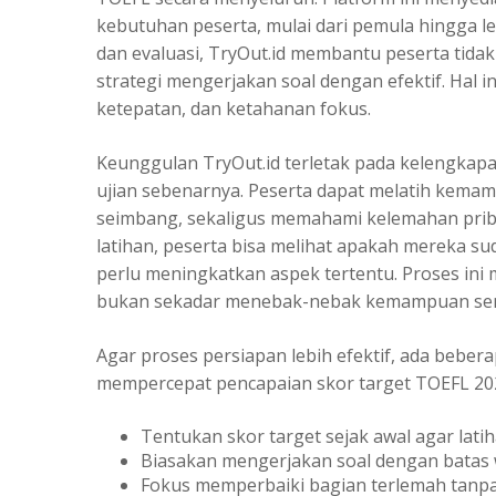
kebutuhan peserta, mulai dari pemula hingga le
dan evaluasi, TryOut.id membantu peserta tida
strategi mengerjakan soal dengan efektif. Hal 
ketepatan, dan ketahanan fokus.
Keunggulan TryOut.id terletak pada kelengkapa
ujian sebenarnya. Peserta dapat melatih kemam
seimbang, sekaligus memahami kelemahan pribad
latihan, peserta bisa melihat apakah mereka s
perlu meningkatkan aspek tertentu. Proses ini m
bukan sekadar menebak-nebak kemampuan send
Agar proses persiapan lebih efektif, ada beber
mempercepat pencapaian skor target TOEFL 20
Tentukan skor target sejak awal agar latih
Biasakan mengerjakan soal dengan batas wa
Fokus memperbaiki bagian terlemah tanpa