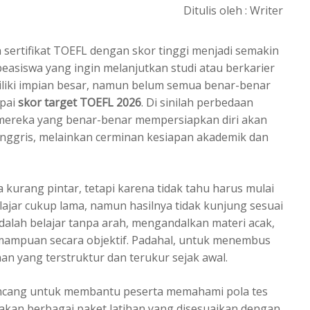
Ditulis oleh :
Writer
sertifikat TOEFL dengan skor tinggi menjadi semakin
easiswa yang ingin melanjutkan studi atau berkarier
miliki impian besar, namun belum semua benar-benar
pai
skor target TOEFL 2026
. Di sinilah perbedaan
ereka yang benar-benar mempersiapkan diri akan
 Inggris, melainkan cerminan kesiapan akademik dan
a kurang pintar, tetapi karena tidak tahu harus mulai
lajar cukup lama, namun hasilnya tidak kunjung sesuai
dalah belajar tanpa arah, mengandalkan materi acak,
ampuan secara objektif. Padahal, untuk menembus
an yang terstruktur dan terukur sejak awal.
irancang untuk membantu peserta memahami pola tes
akan berbagai paket latihan yang disesuaikan dengan