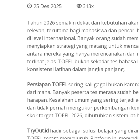
25 Des 2025
313x
Tahun 2026 semakin dekat dan kebutuhan akan 
relevan, terutama bagi mahasiswa dan pencari b
di level internasional. Banyak orang sudah me
menyiapkan strategi yang matang untuk menca
antara mereka yang hanya merencanakan dan m
terlihat jelas. TOEFL bukan sekadar tes bahasa
konsistensi latihan dalam jangka panjang.
Persiapan TOEFL
sering kali gagal bukan karen
dari mana. Banyak peserta tes merasa sudah be
harapan. Kesalahan umum yang sering terjadi a
dan tidak pernah mengukur perkembangan kem
skor target TOEFL 2026, dibutuhkan sistem latih
TryOut.id
hadir sebagai solusi belajar yang d
TOEFL secara menyeluruh. Platform ini menyedi