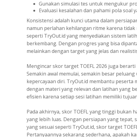
Gunakan simulasi tes untuk mengukur pro
Evaluasi kesalahan dan pahami pola soal 
Konsistensi adalah kunci utama dalam persiapa
namun perlahan kehilangan ritme karena tidak me
seperti TryOut.id yang menyediakan sistem lati
berkembang. Dengan progres yang bisa dipantau,
melainkan dengan target yang jelas dan realistis
Mengincar skor target TOEFL 2026 juga berarti 
Semakin awal memulai, semakin besar peluan
kepercayaan diri. TryOut.id membantu peserta
dengan materi yang relevan dan latihan yang ber
efisien karena setiap sesi latihan memiliki tujuan
Pada akhirnya, skor TOEFL yang tinggi bukan ha
yang lebih luas. Dengan persiapan yang tepat, 
yang sesuai seperti TryOut.id, skor target TOE
Pertanyaannya sekarang sederhana, apakah ka