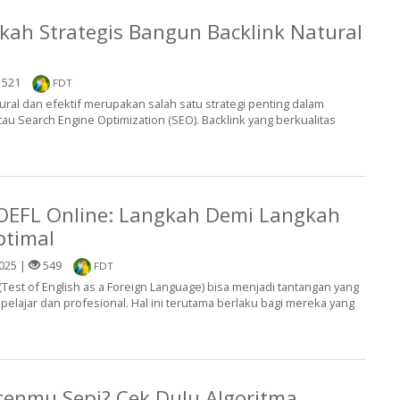
ah Strategis Bangun Backlink Natural
521
FDT
al dan efektif merupakan salah satu strategi penting dalam
tau Search Engine Optimization (SEO). Backlink yang berkualitas
OEFL Online: Langkah Demi Langkah
ptimal
025 |
549
FDT
Test of English as a Foreign Language) bisa menjadi tantangan yang
pelajar dan profesional. Hal ini terutama berlaku bagi mereka yang
enmu Sepi? Cek Dulu Algoritma