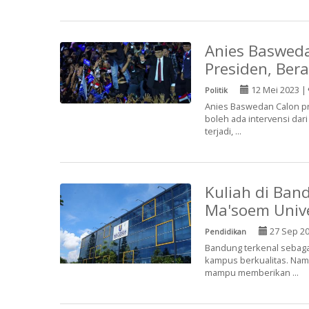
Anies Basweda
Presiden, Ber
12 Mei 2023 |
Politik
Anies Baswedan Calon pr
boleh ada intervensi dar
terjadi, ...
Kuliah di Ban
Ma'soem Univ
27 Sep 2
Pendidikan
Bandung terkenal sebaga
kampus berkualitas. Nam
mampu memberikan ...