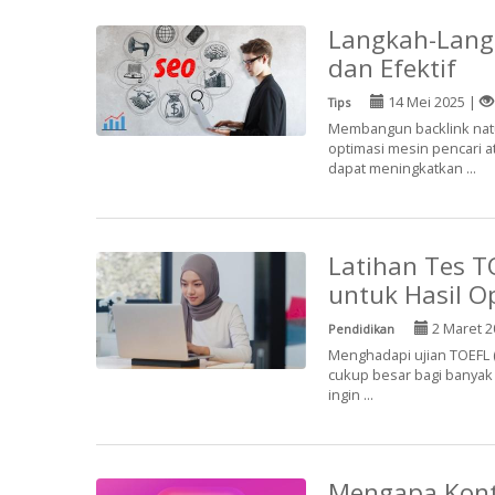
Langkah-Langk
dan Efektif
14 Mei 2025 |
Tips
Membangun backlink natur
optimasi mesin pencari a
dapat meningkatkan ...
Latihan Tes T
untuk Hasil O
2 Maret 2
Pendidikan
Menghadapi ujian TOEFL (
cukup besar bagi banyak 
ingin ...
Mengapa Kont