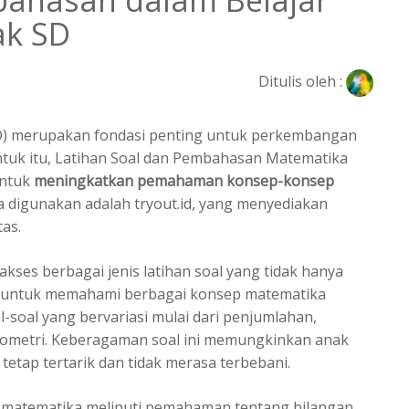
bahasan dalam Belajar
ak SD
Ditulis oleh :
(SD) merupakan fondasi penting untuk perkembangan
 Untuk itu, Latihan Soal dan Pembahasan Matematika
untuk
meningkatkan pemahaman konsep-konsep
sa digunakan adalah tryout.id, yang menyediakan
tas.
kses berbagai jenis latihan soal yang tidak hanya
a untuk memahami berbagai konsep matematika
l-soal yang bervariasi mulai dari penjumlahan,
eometri. Keberagaman soal ini memungkinkan anak
tetap tertarik dan tidak merasa terbebani.
r matematika meliputi pemahaman tentang bilangan,