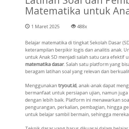
Latihan Soal dan Pem
Matematika untuk An
1 Maret 2025
488x
Belajar matematika di tingkat Sekolah Dasar 
keterampilan berpikir logis dan analitis anak.
untuk Anak SD menjadi salah satu cara efektif 
matematika dasar
. Salah satu platform yang bi
beragam latihan soal yang relevan dan berkuali
Menggunakan
tryout.id
, anak-anak dapat menga
bermanfaat untuk persiapan ujian, namun jug
dengan lebih baik. Platform ini menawarkan soa
pengurangan, perkalian, pembagian, hingga g
untuk belajar sambil bermain, sehingga mereka 
Teknik dasar yang harus dikuasai dalam belaja