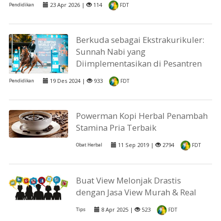
23 Apr 2026 |
114
Pendidikan
FDT
Berkuda sebagai Ekstrakurikuler:
Sunnah Nabi yang
Diimplementasikan di Pesantren
19 Des 2024 |
933
Pendidikan
FDT
Powerman Kopi Herbal Penambah
Stamina Pria Terbaik
11 Sep 2019 |
2794
Obat Herbal
FDT
Buat View Melonjak Drastis
dengan Jasa View Murah & Real
8 Apr 2025 |
523
Tips
FDT