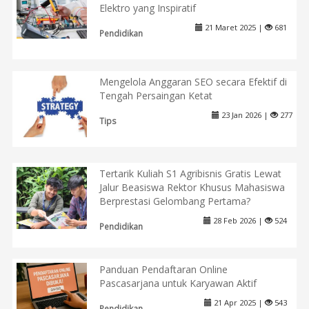
Elektro yang Inspiratif
21 Maret 2025 |
681
Pendidikan
Mengelola Anggaran SEO secara Efektif di
Tengah Persaingan Ketat
23 Jan 2026 |
277
Tips
Tertarik Kuliah S1 Agribisnis Gratis Lewat
Jalur Beasiswa Rektor Khusus Mahasiswa
Berprestasi Gelombang Pertama?
28 Feb 2026 |
524
Pendidikan
Panduan Pendaftaran Online
Pascasarjana untuk Karyawan Aktif
21 Apr 2025 |
543
Pendidikan