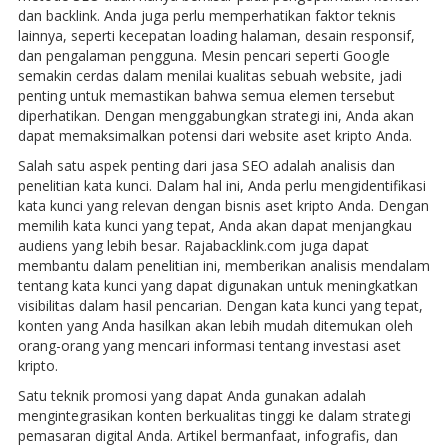
dan backlink. Anda juga perlu memperhatikan faktor teknis
lainnya, seperti kecepatan loading halaman, desain responsif,
dan pengalaman pengguna. Mesin pencari seperti Google
semakin cerdas dalam menilai kualitas sebuah website, jadi
penting untuk memastikan bahwa semua elemen tersebut
diperhatikan. Dengan menggabungkan strategi ini, Anda akan
dapat memaksimalkan potensi dari website aset kripto Anda.
Salah satu aspek penting dari jasa SEO adalah analisis dan
penelitian kata kunci. Dalam hal ini, Anda perlu mengidentifikasi
kata kunci yang relevan dengan bisnis aset kripto Anda. Dengan
memilih kata kunci yang tepat, Anda akan dapat menjangkau
audiens yang lebih besar. Rajabacklink.com juga dapat
membantu dalam penelitian ini, memberikan analisis mendalam
tentang kata kunci yang dapat digunakan untuk meningkatkan
visibilitas dalam hasil pencarian. Dengan kata kunci yang tepat,
konten yang Anda hasilkan akan lebih mudah ditemukan oleh
orang-orang yang mencari informasi tentang investasi aset
kripto.
Satu teknik promosi yang dapat Anda gunakan adalah
mengintegrasikan konten berkualitas tinggi ke dalam strategi
pemasaran digital Anda. Artikel bermanfaat, infografis, dan