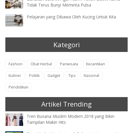
Tidak Terus Bunyi Meminta Pulsa
Pelajaran yang Dibawa Oleh Kucing Untuk Kita
Kategori
Fashion
Obat Herbal
Pariwisata
Kecantikan
Kuliner
Politik
Gadget
Tips
Nasional
Pendidikan
Artikel Trending
Tren Busana Muslim Modern 2018 yang Bikin
Tampilan Makin Hits