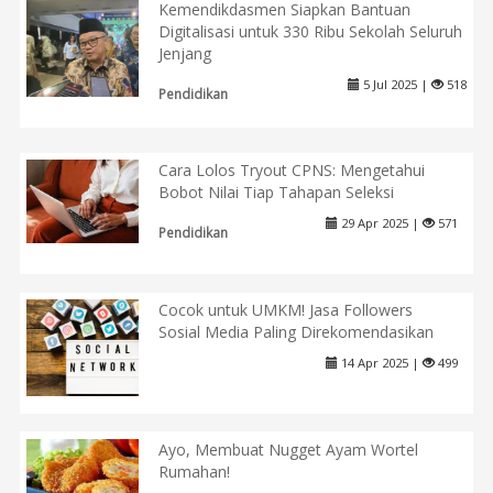
Kemendikdasmen Siapkan Bantuan
Digitalisasi untuk 330 Ribu Sekolah Seluruh
Jenjang
5 Jul 2025 |
518
Pendidikan
Cara Lolos Tryout CPNS: Mengetahui
Bobot Nilai Tiap Tahapan Seleksi
29 Apr 2025 |
571
Pendidikan
Cocok untuk UMKM! Jasa Followers
Sosial Media Paling Direkomendasikan
14 Apr 2025 |
499
Ayo, Membuat Nugget Ayam Wortel
Rumahan!