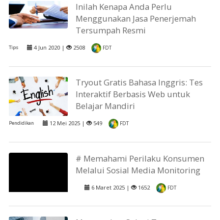
Inilah Kenapa Anda Perlu
Menggunakan Jasa Penerjemah
Tersumpah Resmi
4 Jun 2020 |
2508
Tips
FDT
Tryout Gratis Bahasa Inggris: Tes
Interaktif Berbasis Web untuk
Belajar Mandiri
12 Mei 2025 |
549
Pendidikan
FDT
# Memahami Perilaku Konsumen
Melalui Sosial Media Monitoring
6 Maret 2025 |
1652
FDT