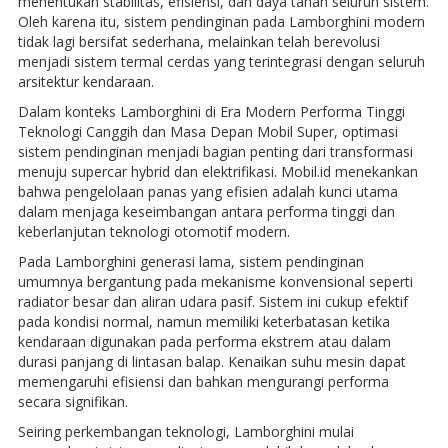
menentukan stabilitas, efisiensi, dan daya tahan seluruh sistem.
Oleh karena itu, sistem pendinginan pada Lamborghini modern
tidak lagi bersifat sederhana, melainkan telah berevolusi
menjadi sistem termal cerdas yang terintegrasi dengan seluruh
arsitektur kendaraan.
Dalam konteks Lamborghini di Era Modern Performa Tinggi
Teknologi Canggih dan Masa Depan Mobil Super, optimasi
sistem pendinginan menjadi bagian penting dari transformasi
menuju supercar hybrid dan elektrifikasi. Mobil.id menekankan
bahwa pengelolaan panas yang efisien adalah kunci utama
dalam menjaga keseimbangan antara performa tinggi dan
keberlanjutan teknologi otomotif modern.
Pada Lamborghini generasi lama, sistem pendinginan
umumnya bergantung pada mekanisme konvensional seperti
radiator besar dan aliran udara pasif. Sistem ini cukup efektif
pada kondisi normal, namun memiliki keterbatasan ketika
kendaraan digunakan pada performa ekstrem atau dalam
durasi panjang di lintasan balap. Kenaikan suhu mesin dapat
memengaruhi efisiensi dan bahkan mengurangi performa
secara signifikan.
Seiring perkembangan teknologi, Lamborghini mulai