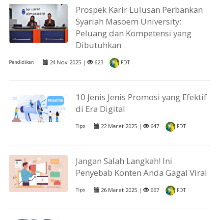
Prospek Karir Lulusan Perbankan
Syariah Masoem University:
Peluang dan Kompetensi yang
Dibutuhkan
24 Nov 2025 |
623
Pendidikan
FDT
10 Jenis Jenis Promosi yang Efektif
di Era Digital
22 Maret 2025 |
647
Tips
FDT
Jangan Salah Langkah! Ini
Penyebab Konten Anda Gagal Viral
26 Maret 2025 |
667
Tips
FDT