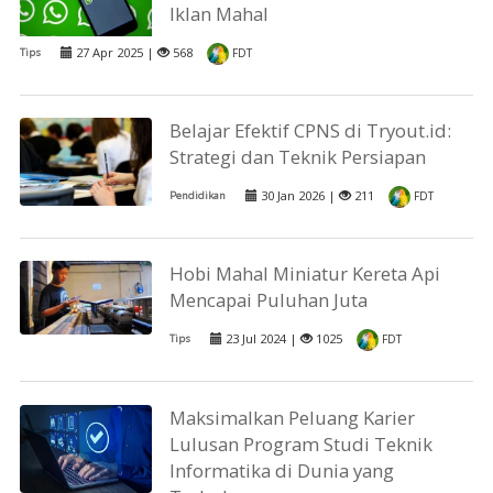
Iklan Mahal
27 Apr 2025 |
568
Tips
FDT
Belajar Efektif CPNS di Tryout.id:
Strategi dan Teknik Persiapan
30 Jan 2026 |
211
Pendidikan
FDT
Hobi Mahal Miniatur Kereta Api
Mencapai Puluhan Juta
23 Jul 2024 |
1025
Tips
FDT
Maksimalkan Peluang Karier
Lulusan Program Studi Teknik
Informatika di Dunia yang