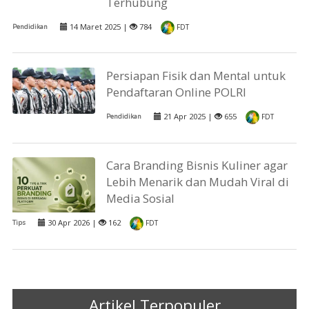
Terhubung
14 Maret 2025 |
784
Pendidikan
FDT
Persiapan Fisik dan Mental untuk
Pendaftaran Online POLRI
21 Apr 2025 |
655
Pendidikan
FDT
Cara Branding Bisnis Kuliner agar
Lebih Menarik dan Mudah Viral di
Media Sosial
30 Apr 2026 |
162
Tips
FDT
Artikel Terpopuler