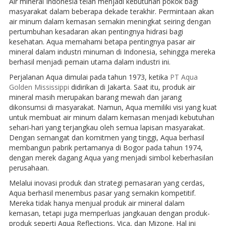
Air mineral Indonesia telah menjadi kebutuhan pokok bagi
masyarakat dalam beberapa dekade terakhir. Permintaan akan
air minum dalam kemasan semakin meningkat seiring dengan
pertumbuhan kesadaran akan pentingnya hidrasi bagi
kesehatan. Aqua memahami betapa pentingnya pasar air
mineral dalam industri minuman di Indonesia, sehingga mereka
berhasil menjadi pemain utama dalam industri ini.
Perjalanan Aqua dimulai pada tahun 1973, ketika
PT Aqua
Golden Mississippi
didirikan di Jakarta. Saat itu, produk air
mineral masih merupakan barang mewah dan jarang
dikonsumsi di masyarakat. Namun, Aqua memiliki visi yang kuat
untuk membuat air minum dalam kemasan menjadi kebutuhan
sehari-hari yang terjangkau oleh semua lapisan masyarakat.
Dengan semangat dan komitmen yang tinggi, Aqua berhasil
membangun pabrik pertamanya di Bogor pada tahun 1974,
dengan merek dagang Aqua yang menjadi simbol keberhasilan
perusahaan.
Melalui inovasi produk dan strategi pemasaran yang cerdas,
Aqua berhasil menembus pasar yang semakin kompetitif.
Mereka tidak hanya menjual produk air mineral dalam
kemasan, tetapi juga memperluas jangkauan dengan produk-
produk seperti Aqua Reflections, Vica, dan Mizone. Hal ini