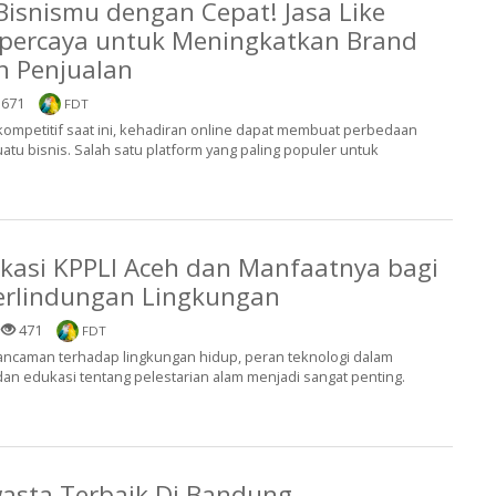
snismu dengan Cepat! Jasa Like
rpercaya untuk Meningkatkan Brand
n Penjualan
671
FDT
kompetitif saat ini, kehadiran online dapat membuat perbedaan
tu bisnis. Salah satu platform yang paling populer untuk
ikasi KPPLI Aceh dan Manfaatnya bagi
erlindungan Lingkungan
|
471
FDT
ancaman terhadap lingkungan hidup, peran teknologi dalam
an edukasi tentang pelestarian alam menjadi sangat penting.
wasta Terbaik Di Bandung