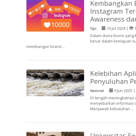
Kembangkan Bi
Instagram Te
Awareness da
10 Jul 2024 |
1
Tips
Dalam dunia bisnis yang 
besar dalam kemajuan sua
membangun brand ...
Kelebihan Apl
Penyuluhan P
9 Jun 2025 
Nasional
Di tengah meningkatnya 
menyebarkan informasi d
Menjawab kebutuhan ...
Universitas S