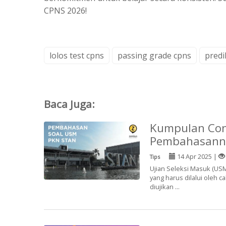
CPNS 2026!
lolos test cpns
passing grade cpns
predi
Baca Juga:
Kumpulan Con
Pembahasann
14 Apr 2025 |
Tips
Ujian Seleksi Masuk (USM
yang harus dilalui oleh c
diujikan ...