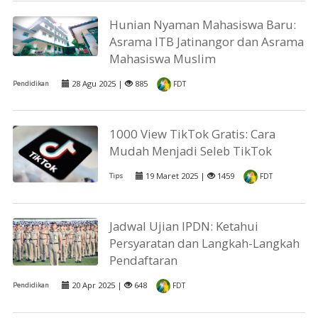
Hunian Nyaman Mahasiswa Baru:
Asrama ITB Jatinangor dan Asrama
Mahasiswa Muslim
28 Agu 2025 |
885
Pendidikan
FDT
1000 View TikTok Gratis: Cara
Mudah Menjadi Seleb TikTok
19 Maret 2025 |
1459
Tips
FDT
Jadwal Ujian IPDN: Ketahui
Persyaratan dan Langkah-Langkah
Pendaftaran
20 Apr 2025 |
648
Pendidikan
FDT