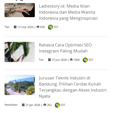
Ladiestory.id: Media Iklan
Indonesia dan Media Wanita
Indonesia yang Menginspirasi
12 Sep 2025 |
830
Tips
FDT
Rahasia Cara Optimasi SEO
Instagram Paling Mudah
27 Jun 2024 |
1004
Tips
FDT
Jurusan Teknik Industri di
Bandung: Pilihan Cerdas Kuliah
Terjangkau dengan Akses Industri
Nyata
21 Jan 2026 |
262
Pendidikan
FDT