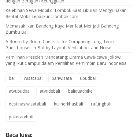
dengan Beragam Keunggulan
Kelebihan Sewa Mobil di Lombok Saat Liburan Menggunakan
Rental Mobil Lepaskuncilombok.com
Memasak Ikan Bandeng Kaya Manfaat Menjadi Bandeng
Bumbu Bali
A Room-by-Room Checklist for Comparing Long-Term
Guesthouses in Bali by Layout, Ventilation, and Noise
Pemilihan Presiden Mendatang: Drama Cawe-cawe Jokowi
yang Ikut Campur dalam Pemilihan Pemimpin Baru Indonesia
bali
wisatabali
pariwisata
ubudbali
atvubudbali
atvridebali
baliquadbike
destinasiwisatabali
kulinerkhasbali
raftingbali
paketatvbali
Baca Juga: