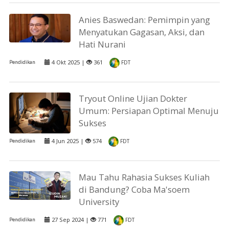
Anies Baswedan: Pemimpin yang
Menyatukan Gagasan, Aksi, dan
Hati Nurani
4 Okt 2025 |
361
Pendidikan
FDT
Tryout Online Ujian Dokter
Umum: Persiapan Optimal Menuju
Sukses
4 Jun 2025 |
574
Pendidikan
FDT
Mau Tahu Rahasia Sukses Kuliah
di Bandung? Coba Ma'soem
University
27 Sep 2024 |
771
Pendidikan
FDT