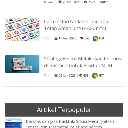
20 Mei 2020 |
2623
Writer
Kuliner
Cara Instan Naikkan Like Tapi
Tetap Aman untuk Akunmu
11 Apr 2025 |
586
Tips
FDT
Strategi Efektif Melakukan Promosi
di Sosmed untuk Produk MLM
23 Jun 2025 |
439
Tips
FDT
Artikel Terpopuler
Backlink dan Jasa Backlink: Solusi Meningkatkan
Omzet Bisnis Bersama RajaBacklink.com