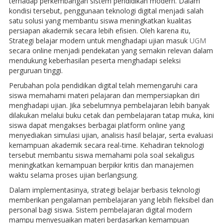
terhadap perkembangan sistem pendidikan modern. Dalam
kondisi tersebut, penggunaan teknologi digital menjadi salah
satu solusi yang membantu siswa meningkatkan kualitas
persiapan akademik secara lebih efisien. Oleh karena itu,
Strategi belajar modern untuk menghadapi ujian masuk
UGM
secara online menjadi pendekatan yang semakin relevan dalam
mendukung keberhasilan peserta menghadapi seleksi
perguruan tinggi.
Perubahan pola pendidikan digital telah memengaruhi cara
siswa memahami materi pelajaran dan mempersiapkan diri
menghadapi ujian. Jika sebelumnya pembelajaran lebih banyak
dilakukan melalui buku cetak dan pembelajaran tatap muka, kini
siswa dapat mengakses berbagai platform online yang
menyediakan simulasi ujian, analisis hasil belajar, serta evaluasi
kemampuan akademik secara real-time. Kehadiran teknologi
tersebut membantu siswa memahami pola soal sekaligus
meningkatkan kemampuan berpikir kritis dan manajemen
waktu selama proses ujian berlangsung.
Dalam implementasinya, strategi belajar berbasis teknologi
memberikan pengalaman pembelajaran yang lebih fleksibel dan
personal bagi siswa. Sistem pembelajaran digital modern
mampu menyesuaikan materi berdasarkan kemampuan