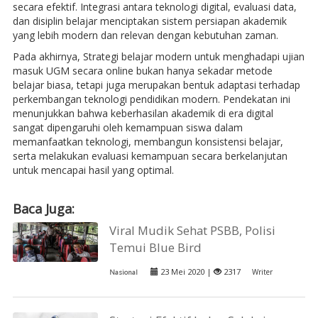
secara efektif. Integrasi antara teknologi digital, evaluasi data,
dan disiplin belajar menciptakan sistem persiapan akademik
yang lebih modern dan relevan dengan kebutuhan zaman.
Pada akhirnya, Strategi belajar modern untuk menghadapi ujian
masuk UGM secara online bukan hanya sekadar metode
belajar biasa, tetapi juga merupakan bentuk adaptasi terhadap
perkembangan teknologi pendidikan modern. Pendekatan ini
menunjukkan bahwa keberhasilan akademik di era digital
sangat dipengaruhi oleh kemampuan siswa dalam
memanfaatkan teknologi, membangun konsistensi belajar,
serta melakukan evaluasi kemampuan secara berkelanjutan
untuk mencapai hasil yang optimal.
Baca Juga:
Viral Mudik Sehat PSBB, Polisi
Temui Blue Bird
23 Mei 2020 |
2317
Writer
Nasional