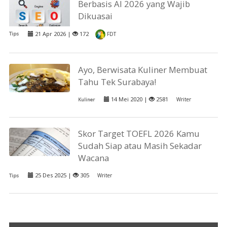
Berbasis AI 2026 yang Wajib
Dikuasai
21 Apr 2026 |
172
Tips
FDT
Ayo, Berwisata Kuliner Membuat
Tahu Tek Surabaya!
14 Mei 2020 |
2581
Writer
Kuliner
Skor Target TOEFL 2026 Kamu
Sudah Siap atau Masih Sekadar
Wacana
25 Des 2025 |
305
Writer
Tips