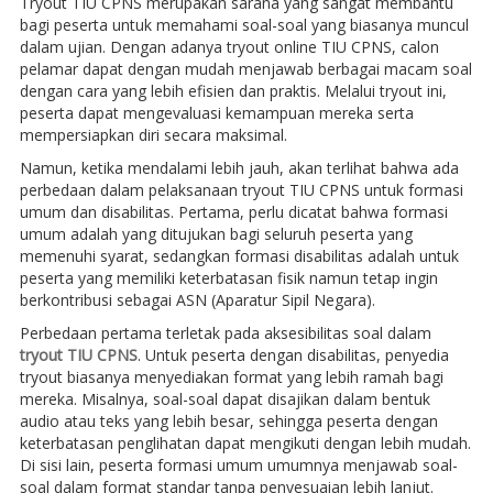
Tryout TIU CPNS merupakan sarana yang sangat membantu
bagi peserta untuk memahami soal-soal yang biasanya muncul
dalam ujian. Dengan adanya tryout online TIU CPNS, calon
pelamar dapat dengan mudah menjawab berbagai macam soal
dengan cara yang lebih efisien dan praktis. Melalui tryout ini,
peserta dapat mengevaluasi kemampuan mereka serta
mempersiapkan diri secara maksimal.
Namun, ketika mendalami lebih jauh, akan terlihat bahwa ada
perbedaan dalam pelaksanaan tryout TIU CPNS untuk formasi
umum dan disabilitas. Pertama, perlu dicatat bahwa formasi
umum adalah yang ditujukan bagi seluruh peserta yang
memenuhi syarat, sedangkan formasi disabilitas adalah untuk
peserta yang memiliki keterbatasan fisik namun tetap ingin
berkontribusi sebagai ASN (Aparatur Sipil Negara).
Perbedaan pertama terletak pada aksesibilitas soal dalam
tryout TIU CPNS
. Untuk peserta dengan disabilitas, penyedia
tryout biasanya menyediakan format yang lebih ramah bagi
mereka. Misalnya, soal-soal dapat disajikan dalam bentuk
audio atau teks yang lebih besar, sehingga peserta dengan
keterbatasan penglihatan dapat mengikuti dengan lebih mudah.
Di sisi lain, peserta formasi umum umumnya menjawab soal-
soal dalam format standar tanpa penyesuaian lebih lanjut.