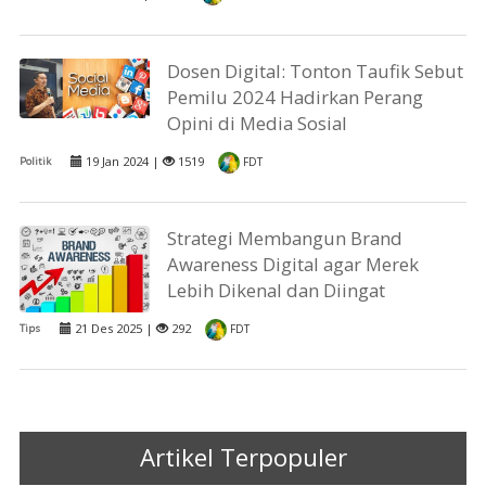
Dosen Digital: Tonton Taufik Sebut
Pemilu 2024 Hadirkan Perang
Opini di Media Sosial
19 Jan 2024 |
1519
Politik
FDT
Strategi Membangun Brand
Awareness Digital agar Merek
Lebih Dikenal dan Diingat
21 Des 2025 |
292
Tips
FDT
Artikel Terpopuler