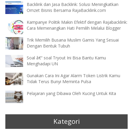
Backlink dan Jasa Backlink: Solusi Meningkatkan
Omzet Bisnis Bersama RajaBacklink.com
Kampanye Politik Makin Efektif dengan Rajabacklink:
Cara Memenangkan Hati Pemilih Melalui Blogger
Trik Memilih Busana Muslim Gamis Yang Sesuai
Dengan Bentuk Tubuh
Soal â€“ soal Tryout Ini Bisa Bantu Kamu
Menghadapi UN
Gunakan Cara Ini Agar Alarm Token Listrik Kamu
Tidak Terus Bunyi Meminta Pulsa
Pelajaran yang Dibawa Oleh Kucing Untuk Kita
Kategori