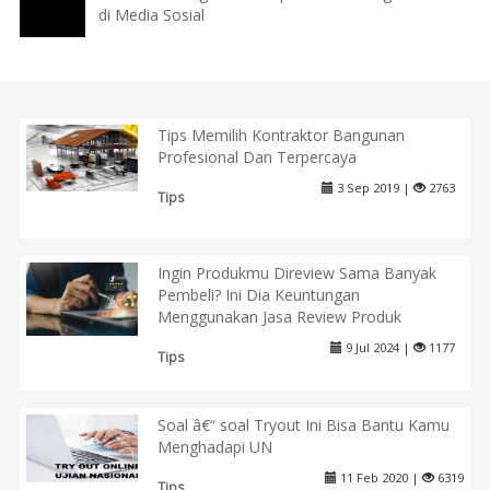
di Media Sosial
Tips Memilih Kontraktor Bangunan
Profesional Dan Terpercaya
3 Sep 2019 |
2763
Tips
Ingin Produkmu Direview Sama Banyak
Pembeli? Ini Dia Keuntungan
Menggunakan Jasa Review Produk
9 Jul 2024 |
1177
Tips
Soal â€“ soal Tryout Ini Bisa Bantu Kamu
Menghadapi UN
11 Feb 2020 |
6319
Tips