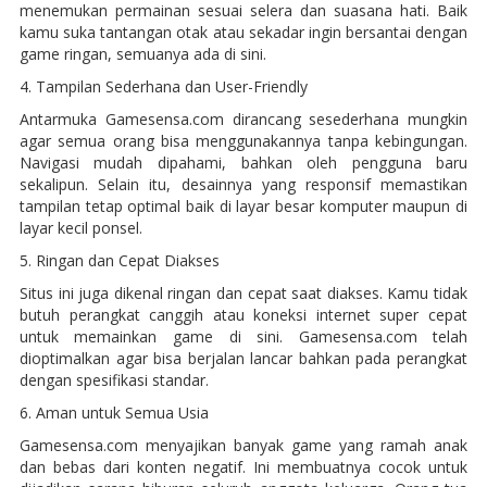
menemukan permainan sesuai selera dan suasana hati. Baik
kamu suka tantangan otak atau sekadar ingin bersantai dengan
game ringan, semuanya ada di sini.
4. Tampilan Sederhana dan User-Friendly
Antarmuka Gamesensa.com dirancang sesederhana mungkin
agar semua orang bisa menggunakannya tanpa kebingungan.
Navigasi mudah dipahami, bahkan oleh pengguna baru
sekalipun. Selain itu, desainnya yang responsif memastikan
tampilan tetap optimal baik di layar besar komputer maupun di
layar kecil ponsel.
5. Ringan dan Cepat Diakses
Situs ini juga dikenal ringan dan cepat saat diakses. Kamu tidak
butuh perangkat canggih atau koneksi internet super cepat
untuk memainkan game di sini. Gamesensa.com telah
dioptimalkan agar bisa berjalan lancar bahkan pada perangkat
dengan spesifikasi standar.
6. Aman untuk Semua Usia
Gamesensa.com menyajikan banyak game yang ramah anak
dan bebas dari konten negatif. Ini membuatnya cocok untuk