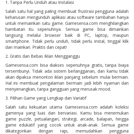
1. Tanpa Perlu Unduh atau Instalasi
Salah satu hal yang paling membuat frustrasi pengguna adalah
keharusan mengunduh aplikasi atau software tambahan hanya
untuk memainkan satu game. Gamesensa.com menghilangkan
hambatan itu sepenuhnya. Semua game bisa dimainkan
langsung melalui browser baik di PC, laptop, maupun
smartphone. Tidak perlu unduh, tidak perlu instal, tinggal klik
dan mainkan. Praktis dan cepat!
2. Gratis dan Bebas Iklan Mengganggu
Gamesensa.com bisa diakses sepenuhnya gratis, tanpa biaya
tersembunyi. Tidak ada sistem berlangganan, dan kamu tidak
akan dipaksa menonton iklan panjang sebelum mulai bermain.
Hal ini membuat pengalaman bermain jadi lebih nyaman dan
menyenangkan, tanpa gangguan yang merusak mood.
3. Pilihan Game yang Lengkap dan Variatif
Salah satu kekuatan utama Gamesensa.com adalah koleksi
gamenya yang luas dan bervariasi. Kamu bisa menemukan
game puzzle, petualangan, strategi, arcade, balapan, hingga
game edukatif yang cocok untuk anak-anak. Semua game
dikategorikan dengan rapi, memudahkan pengguna